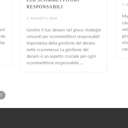
A
RESPONSABILI
Myt
AUGUST 4, 2026
ca
net
ori
Gestire il tuo denaro nel gioco strategie
gev
rdo
vincenti per scommettitori responsabili
mis
che
Importanza della gestione del denaro
cas
nelle scommesse La gestione del
denaro è un aspetto cruciale per ogni
scommettitore responsabile.…