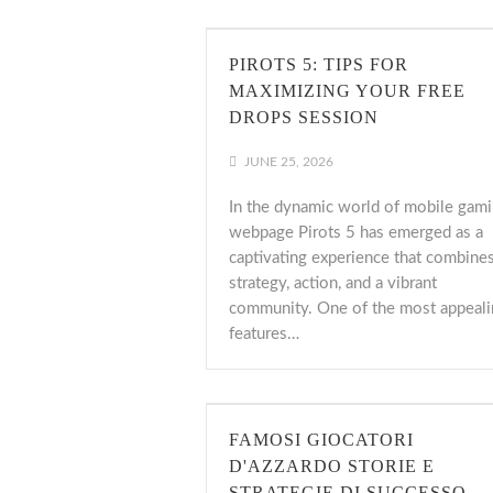
PIROTS 5: TIPS FOR
MAXIMIZING YOUR FREE
DROPS SESSION
JUNE 25, 2026
In the dynamic world of mobile gami
webpage Pirots 5 has emerged as a
captivating experience that combine
strategy, action, and a vibrant
community. One of the most appeali
features…
FAMOSI GIOCATORI
D'AZZARDO STORIE E
STRATEGIE DI SUCCESSO