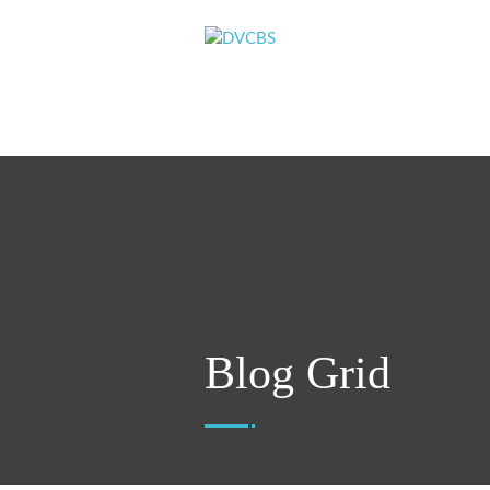
Blog Grid