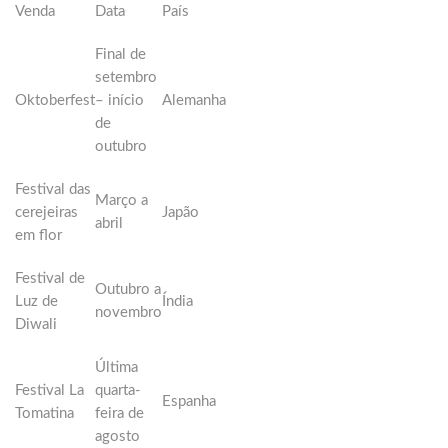
Venda
Data
País
Final de
setembro
Oktoberfest
– início
Alemanha
de
outubro
Festival das
Março a
cerejeiras
Japão
abril
em flor
Festival de
Outubro a
Luz de
Índia
novembro
Diwali
Última
Festival La
quarta-
Espanha
Tomatina
feira de
agosto