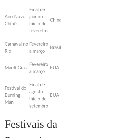
Final de
Ano Novo
janeiro –
China
Chinês
início de
fevereiro
Carnaval no
Fevereiro
Brasil
Rio
a março
Fevereiro
Mardi Gras
EUA
a março
Final de
Festival do
agosto –
Burning
EUA
início de
Man
setembro
Festivais da