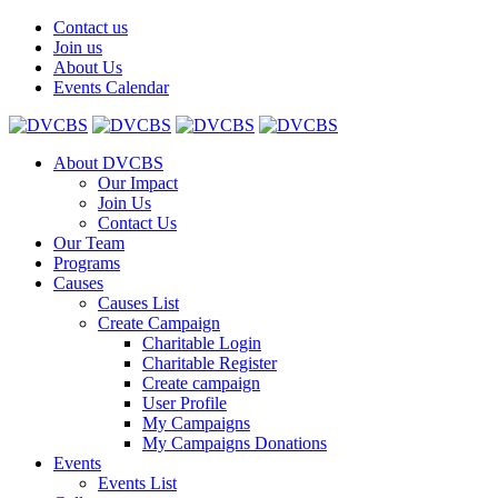
Contact us
Join us
About Us
Events Calendar
About DVCBS
Our Impact
Join Us
Contact Us
Our Team
Programs
Causes
Causes List
Create Campaign
Charitable Login
Charitable Register
Create campaign
User Profile
My Campaigns
My Campaigns Donations
Events
Events List