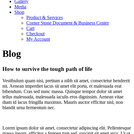
Gallery
Media
Shop
Product & Services
Corner Stone Document & Business Center
Cart
Checkout
My Account
Blog
How to survive the tough path of life
Vestibulum quam nisi, pretium a nibh sit amet, consectetur hendrerit
mi. Aenean imperdiet lacus sit amet elit porta, et malesuada erat
bibendum.
Cras sed nunc massa. Quisque tempor dolor sit amet
tellus malesuada, malesuada iaculis eros dignissim. Aenean vitae
diam id lacus fringilla maximus. Mauris auctor efficitur nisl, non
blandit urna fermentum nec.
Lorem ipsum dolor sit amet, consectetur adipiscing elit. Pellentesque
massa ipsum, efficitur a fermen tum sed, suscipit sit amet arcu. Ut ut