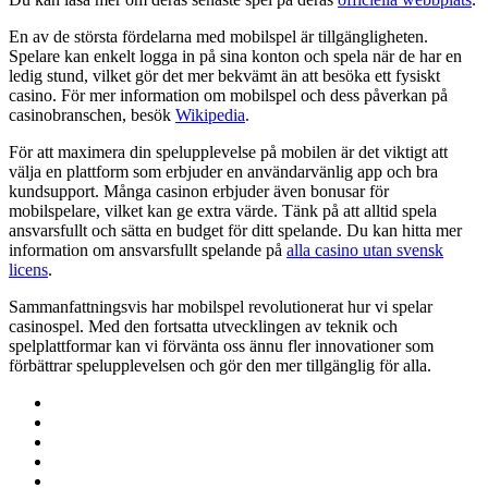
En av de största fördelarna med mobilspel är tillgängligheten.
Spelare kan enkelt logga in på sina konton och spela när de har en
ledig stund, vilket gör det mer bekvämt än att besöka ett fysiskt
casino. För mer information om mobilspel och dess påverkan på
casinobranschen, besök
Wikipedia
.
För att maximera din spelupplevelse på mobilen är det viktigt att
välja en plattform som erbjuder en användarvänlig app och bra
kundsupport. Många casinon erbjuder även bonusar för
mobilspelare, vilket kan ge extra värde. Tänk på att alltid spela
ansvarsfullt och sätta en budget för ditt spelande. Du kan hitta mer
information om ansvarsfullt spelande på
alla casino utan svensk
licens
.
Sammanfattningsvis har mobilspel revolutionerat hur vi spelar
casinospel. Med den fortsatta utvecklingen av teknik och
spelplattformar kan vi förvänta oss ännu fler innovationer som
förbättrar spelupplevelsen och gör den mer tillgänglig för alla.