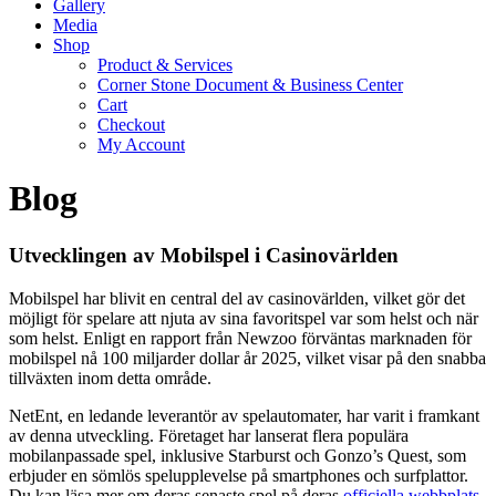
Gallery
Media
Shop
Product & Services
Corner Stone Document & Business Center
Cart
Checkout
My Account
Blog
Utvecklingen av Mobilspel i Casinovärlden
Mobilspel har blivit en central del av casinovärlden, vilket gör det
möjligt för spelare att njuta av sina favoritspel var som helst och när
som helst. Enligt en rapport från Newzoo förväntas marknaden för
mobilspel nå 100 miljarder dollar år 2025, vilket visar på den snabba
tillväxten inom detta område.
NetEnt, en ledande leverantör av spelautomater, har varit i framkant
av denna utveckling. Företaget har lanserat flera populära
mobilanpassade spel, inklusive Starburst och Gonzo’s Quest, som
erbjuder en sömlös spelupplevelse på smartphones och surfplattor.
Du kan läsa mer om deras senaste spel på deras
officiella webbplats
.