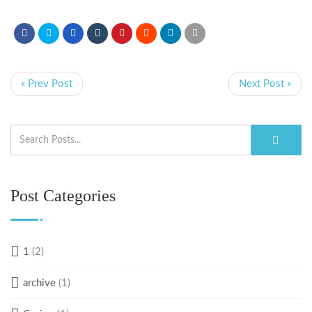
« Prev Post
Next Post »
Post Categories
1
(2)
archive
(1)