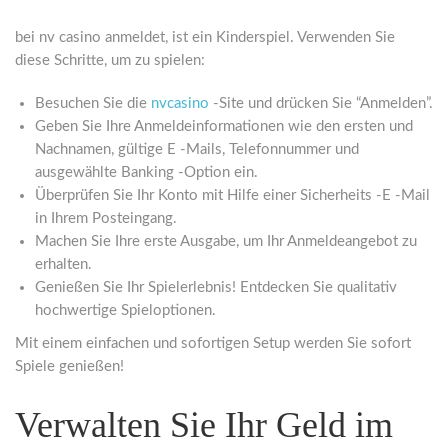
bei nv casino anmeldet, ist ein Kinderspiel. Verwenden Sie
diese Schritte, um zu spielen:
Besuchen Sie die
nvcasino
-Site und drücken Sie “Anmelden”.
Geben Sie Ihre Anmeldeinformationen wie den ersten und
Nachnamen, gültige E -Mails, Telefonnummer und
ausgewählte Banking -Option ein.
Überprüfen Sie Ihr Konto mit Hilfe einer Sicherheits -E -Mail
in Ihrem Posteingang.
Machen Sie Ihre erste Ausgabe, um Ihr Anmeldeangebot zu
erhalten.
Genießen Sie Ihr Spielerlebnis! Entdecken Sie qualitativ
hochwertige Spieloptionen.
Mit einem einfachen und sofortigen Setup werden Sie sofort
Spiele genießen!
Verwalten Sie Ihr Geld im