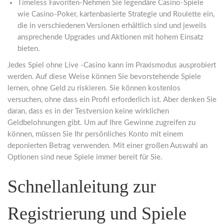
Timeless Favoriten-Nehmen Sie legendäre Casino-Spiele
wie Casino-Poker, kartenbasierte Strategie und Roulette ein,
die in verschiedenen Versionen erhältlich sind und jeweils
ansprechende Upgrades und Aktionen mit hohem Einsatz
bieten.
Jedes Spiel ohne Live -Casino kann im Praxismodus ausprobiert
werden. Auf diese Weise können Sie bevorstehende Spiele
lernen, ohne Geld zu riskieren. Sie können kostenlos
versuchen, ohne dass ein Profil erforderlich ist. Aber denken Sie
daran, dass es in der Testversion keine wirklichen
Geldbelohnungen gibt. Um auf Ihre Gewinne zugreifen zu
können, müssen Sie Ihr persönliches Konto mit einem
deponierten Betrag verwenden. Mit einer großen Auswahl an
Optionen sind neue Spiele immer bereit für Sie.
Schnellanleitung zur
Registrierung und Spiele