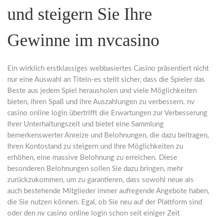
und steigern Sie Ihre
Gewinne im nvcasino
Ein wirklich erstklassiges webbasiertes Casino präsentiert nicht
nur eine Auswahl an Titeln-es stellt sicher, dass die Spieler das
Beste aus jedem Spiel herausholen und viele Möglichkeiten
bieten, ihren Spaß und ihre Auszahlungen zu verbessern. nv
casino online login übertrifft die Erwartungen zur Verbesserung
Ihrer Unterhaltungszeit und bietet eine Sammlung
bemerkenswerter Anreize und Belohnungen, die dazu beitragen,
Ihren Kontostand zu steigern und Ihre Möglichkeiten zu
erhöhen, eine massive Belohnung zu erreichen. Diese
besonderen Belohnungen sollen Sie dazu bringen, mehr
zurückzukommen, um zu garantieren, dass sowohl neue als
auch bestehende Mitglieder immer aufregende Angebote haben,
die Sie nutzen können. Egal, ob Sie neu auf der Plattform sind
oder den nv casino online login schon seit einiger Zeit