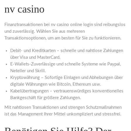
nv casino
Finanztransaktionen bei nv casino online login sind reibungslos
und zuverlässig. Wählen Sie aus mehreren
Transaktionsoptionen, um am besten für Sie zu funktionieren.
Debit- und Kreditkarten – schnelle und nahtlose Zahlungen
über Visa und MasterCard.
E-Wallets-Zuverlässige und schnelle Systeme wie Paypal,
Neteller und Skrill.
Kryptowährung – Sofortige Einlagen und Abhebungen über
digitale Währungen wie Bitcoin, Ethereum usw.
Kabelübertragungen – vertrauenswürdiges konventionelles
Bankgeschäft für größere Zahlungen.
Mit nahtlosen Transaktionen und strengen Schutzmaßnahmen
ist das Management Ihrer Mittel unkompliziert und stressfrei.