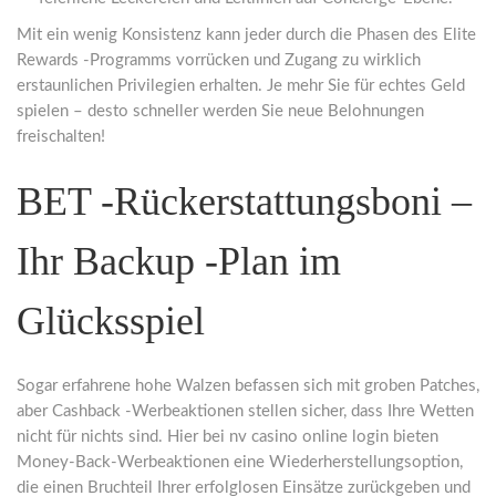
Mit ein wenig Konsistenz kann jeder durch die Phasen des Elite
Rewards -Programms vorrücken und Zugang zu wirklich
erstaunlichen Privilegien erhalten. Je mehr Sie für echtes Geld
spielen – desto schneller werden Sie neue Belohnungen
freischalten!
BET -Rückerstattungsboni –
Ihr Backup -Plan im
Glücksspiel
Sogar erfahrene hohe Walzen befassen sich mit groben Patches,
aber Cashback -Werbeaktionen stellen sicher, dass Ihre Wetten
nicht für nichts sind. Hier bei nv casino online login bieten
Money-Back-Werbeaktionen eine Wiederherstellungsoption,
die einen Bruchteil Ihrer erfolglosen Einsätze zurückgeben und