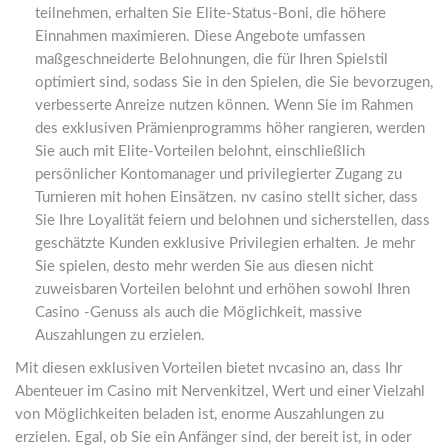
teilnehmen, erhalten Sie Elite-Status-Boni, die höhere
Einnahmen maximieren. Diese Angebote umfassen
maßgeschneiderte Belohnungen, die für Ihren Spielstil
optimiert sind, sodass Sie in den Spielen, die Sie bevorzugen,
verbesserte Anreize nutzen können. Wenn Sie im Rahmen
des exklusiven Prämienprogramms höher rangieren, werden
Sie auch mit Elite-Vorteilen belohnt, einschließlich
persönlicher Kontomanager und privilegierter Zugang zu
Turnieren mit hohen Einsätzen. nv casino stellt sicher, dass
Sie Ihre Loyalität feiern und belohnen und sicherstellen, dass
geschätzte Kunden exklusive Privilegien erhalten. Je mehr
Sie spielen, desto mehr werden Sie aus diesen nicht
zuweisbaren Vorteilen belohnt und erhöhen sowohl Ihren
Casino -Genuss als auch die Möglichkeit, massive
Auszahlungen zu erzielen.
Mit diesen exklusiven Vorteilen bietet nvcasino an, dass Ihr
Abenteuer im Casino mit Nervenkitzel, Wert und einer Vielzahl
von Möglichkeiten beladen ist, enorme Auszahlungen zu
erzielen. Egal, ob Sie ein Anfänger sind, der bereit ist, in oder