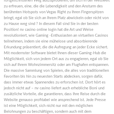
fortgeschrittenen Weg auszuprobieren, um sich in der Wettwelt
zu erfreuen, eine, die die Lebendigkeit und den Ansturm des
berühmten Hotspots von Vegas Right zu Ihren Fingerspitzen
bringt, egal ob Sie sich an Ihrem Platz abwickeln oder nicht von
zu Hause weg sind ? In diesem Fall sind Sie in der besten
Position! nv casino online login hat die Art und Weise
revolutioniert, wie Gaming -Enthusiasten an virtuellen Casinos
teilnehmen, indem sie eine mühelose und absorbierende
Erkundung präsentiert, die die Aufregung an jeder Ecke sichert.
Mit modernster Software bietet Ihnen dieser Gaming-Hub die
Möglichkeit, sich von jedem Ort aus zu engagieren, egal ob Sie
sich auf Ihrem Wohnzimmersitz oder am Flughafen entspannen.
Die massive Sammlung von Spielen, die alles von traditionellen
Favoriten bis hin zu neuesten Starts abdecken, sorgen dafür,
dass immer etwas Spannendes zu erforschen ist. Dort hört es
jedoch nicht auf – nv casino liefert auch erhebliche Boni und
zusätzliche Vorteile, die garantieren, dass Ihre Reise durch die
Website genauso profitabel wie ansprechend ist. Jede Presse
ist eine Möglichkeit, sich nicht nur mit den möglichen
Belohnungen zu beschäftigen, sondern auch mit dem