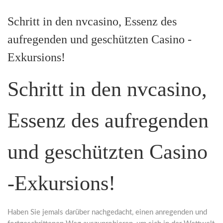
Schritt in den nvcasino, Essenz des
aufregenden und geschützten Casino -
Exkursions!
Schritt in den nvcasino,
Essenz des aufregenden
und geschützten Casino
-Exkursions!
Haben Sie jemals darüber nachgedacht, einen anregenden und