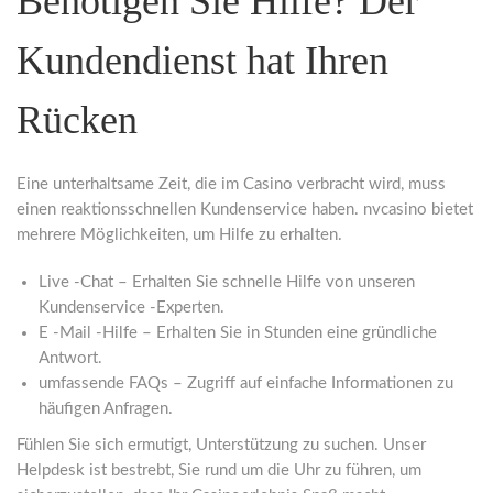
Benötigen Sie Hilfe? Der
Kundendienst hat Ihren
Rücken
Eine unterhaltsame Zeit, die im Casino verbracht wird, muss
einen reaktionsschnellen Kundenservice haben. nvcasino bietet
mehrere Möglichkeiten, um Hilfe zu erhalten.
Live -Chat – Erhalten Sie schnelle Hilfe von unseren
Kundenservice -Experten.
E -Mail -Hilfe – Erhalten Sie in Stunden eine gründliche
Antwort.
umfassende FAQs – Zugriff auf einfache Informationen zu
häufigen Anfragen.
Fühlen Sie sich ermutigt, Unterstützung zu suchen. Unser
Helpdesk ist bestrebt, Sie rund um die Uhr zu führen, um