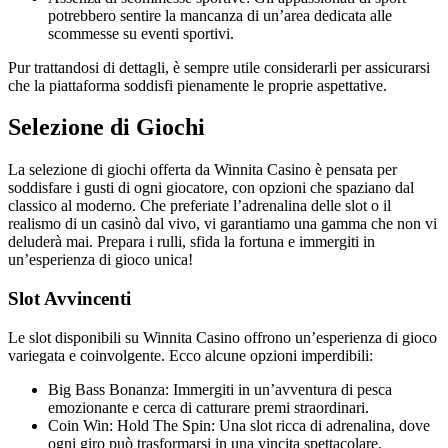
potrebbero sentire la mancanza di un’area dedicata alle
scommesse su eventi sportivi.
Pur trattandosi di dettagli, è sempre utile considerarli per assicurarsi
che la piattaforma soddisfi pienamente le proprie aspettative.
Selezione di Giochi
La selezione di giochi offerta da Winnita Casino è pensata per
soddisfare i gusti di ogni giocatore, con opzioni che spaziano dal
classico al moderno. Che preferiate l’adrenalina delle slot o il
realismo di un casinò dal vivo, vi garantiamo una gamma che non vi
deluderà mai. Prepara i rulli, sfida la fortuna e immergiti in
un’esperienza di gioco unica!
Slot Avvincenti
Le slot disponibili su Winnita Casino offrono un’esperienza di gioco
variegata e coinvolgente. Ecco alcune opzioni imperdibili:
Big Bass Bonanza: Immergiti in un’avventura di pesca
emozionante e cerca di catturare premi straordinari.
Coin Win: Hold The Spin: Una slot ricca di adrenalina, dove
ogni giro può trasformarsi in una vincita spettacolare.