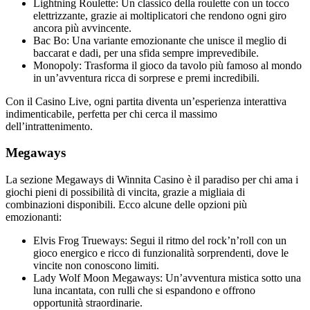
Lightning Roulette: Un classico della roulette con un tocco
elettrizzante, grazie ai moltiplicatori che rendono ogni giro
ancora più avvincente.
Bac Bo: Una variante emozionante che unisce il meglio di
baccarat e dadi, per una sfida sempre imprevedibile.
Monopoly: Trasforma il gioco da tavolo più famoso al mondo
in un’avventura ricca di sorprese e premi incredibili.
Con il Casino Live, ogni partita diventa un’esperienza interattiva
indimenticabile, perfetta per chi cerca il massimo
dell’intrattenimento.
Megaways
La sezione Megaways di Winnita Casino è il paradiso per chi ama i
giochi pieni di possibilità di vincita, grazie a migliaia di
combinazioni disponibili. Ecco alcune delle opzioni più
emozionanti:
Elvis Frog Trueways: Segui il ritmo del rock’n’roll con un
gioco energico e ricco di funzionalità sorprendenti, dove le
vincite non conoscono limiti.
Lady Wolf Moon Megaways: Un’avventura mistica sotto una
luna incantata, con rulli che si espandono e offrono
opportunità straordinarie.