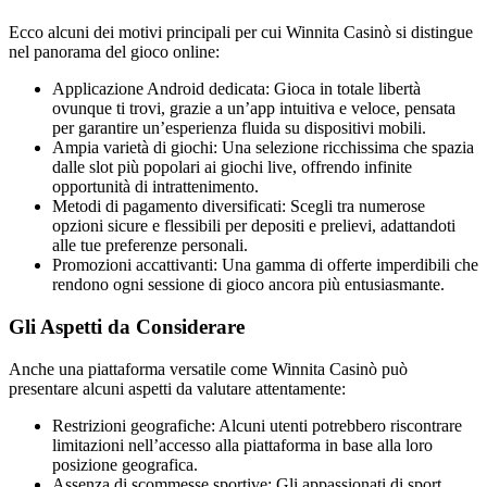
Ecco alcuni dei motivi principali per cui Winnita Casinò si distingue
nel panorama del gioco online:
Applicazione Android dedicata: Gioca in totale libertà
ovunque ti trovi, grazie a un’app intuitiva e veloce, pensata
per garantire un’esperienza fluida su dispositivi mobili.
Ampia varietà di giochi: Una selezione ricchissima che spazia
dalle slot più popolari ai giochi live, offrendo infinite
opportunità di intrattenimento.
Metodi di pagamento diversificati: Scegli tra numerose
opzioni sicure e flessibili per depositi e prelievi, adattandoti
alle tue preferenze personali.
Promozioni accattivanti: Una gamma di offerte imperdibili che
rendono ogni sessione di gioco ancora più entusiasmante.
Gli Aspetti da Considerare
Anche una piattaforma versatile come Winnita Casinò può
presentare alcuni aspetti da valutare attentamente:
Restrizioni geografiche: Alcuni utenti potrebbero riscontrare
limitazioni nell’accesso alla piattaforma in base alla loro
posizione geografica.
Assenza di scommesse sportive: Gli appassionati di sport