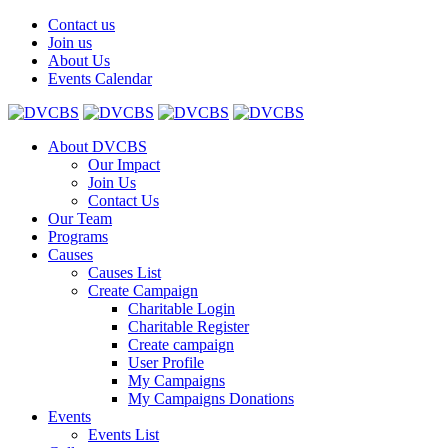
Contact us
Join us
About Us
Events Calendar
About DVCBS
Our Impact
Join Us
Contact Us
Our Team
Programs
Causes
Causes List
Create Campaign
Charitable Login
Charitable Register
Create campaign
User Profile
My Campaigns
My Campaigns Donations
Events
Events List