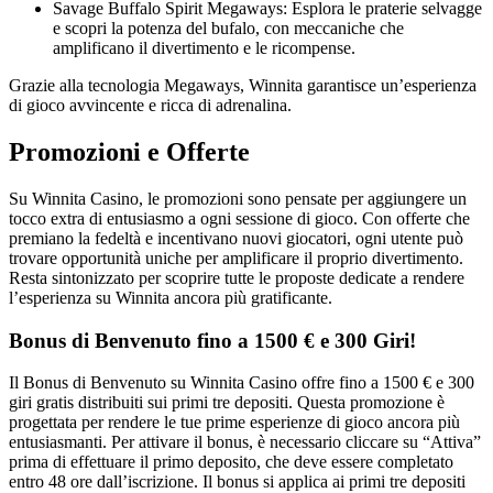
Savage Buffalo Spirit Megaways: Esplora le praterie selvagge
e scopri la potenza del bufalo, con meccaniche che
amplificano il divertimento e le ricompense.
Grazie alla tecnologia Megaways, Winnita garantisce un’esperienza
di gioco avvincente e ricca di adrenalina.
Promozioni e Offerte
Su Winnita Casino, le promozioni sono pensate per aggiungere un
tocco extra di entusiasmo a ogni sessione di gioco. Con offerte che
premiano la fedeltà e incentivano nuovi giocatori, ogni utente può
trovare opportunità uniche per amplificare il proprio divertimento.
Resta sintonizzato per scoprire tutte le proposte dedicate a rendere
l’esperienza su Winnita ancora più gratificante.
Bonus di Benvenuto fino a 1500 € e 300 Giri!
Il Bonus di Benvenuto su Winnita Casino offre fino a 1500 € e 300
giri gratis distribuiti sui primi tre depositi. Questa promozione è
progettata per rendere le tue prime esperienze di gioco ancora più
entusiasmanti. Per attivare il bonus, è necessario cliccare su “Attiva”
prima di effettuare il primo deposito, che deve essere completato
entro 48 ore dall’iscrizione. Il bonus si applica ai primi tre depositi