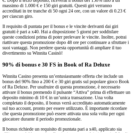
€. Dopo il terzo deposito, riceverai il bonus del 150% fino a un
massimo di 1.000 € e 150 giri gratuiti. Questi giri verranno
accreditati in tre tranche di 50 ogni 24 ore, con un valore di 0.23 €
per ciascun giro.
Il requisito di puntata per il bonus e le vincite derivanti dai giri
gratuiti è pari a x40. Hai a disposizione 5 giorni per soddisfare
queste condizioni prima di poter prelevare le vincite. Inoltre, potrai
riattivare questa promozione dopo 48 ore per continuare a sfruttare i
suoi vantaggi. Non perdere questa opportunità di ampliare il tuo
divertimento su Winnita Casinò!
90% di bonus e 30 FS in Book of Ra Deluxe
Winnita Casino presenta un’entusiasmante offerta che include un
bonus del 90% fino a 200 € e 30 giri gratis sul popolare gioco Book
of Ra Deluxe. Per usufruire di questa promozione, è necessario
attivare il bonus premendo il pulsante “Attiva” prima di effettuare un
deposito minimo di 10 € in un’unica transazione. Una volta
completato il deposito, il bonus verrà accreditato automaticamente
sul tuo account, pronto per essere utilizzato. È importante ricordare
che questa promozione può essere attivata una sola volta per ogni
giocatore durante il periodo promozionale.
Il bonus richiede un requisito di puntata pari a x40, applicato sia