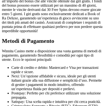
all’importo del bonus che alle vincite ottenute dai giri gratis. I fondi
del bonus possono essere utilizzati per un massimo di 40 giorni,
mentre le vincite derivanti dai 30 Free Spins devono essere giocate
entro 5 giorni. I giri gratis sono esclusivamente dedicati a Book of
Ra Deluxe, garantendo un’esperienza di gioco avvincente su uno
dei titoli più amati del casinò. Assicurati di completare i requisiti di
puntata prima di effettuare qualsiasi prelievo per non perdere questa
imperdibile opportunità!
Metodi di Pagamento
Winnita Casino mette a disposizione una vasta gamma di metodi di
pagamento, garantendo flessibilità e comodità per ogni tipo di
utente. Ecco le opzioni principali:
Carte di credito e debito: Mastercard e Visa per transazioni
rapide e sicure.
Nexi: Un’opzione affidabile e sicura, ideale per gli utenti
italiani grazie alla sua diffusione e semplicità d’uso. Permette
di gestire i pagamenti in modo intuitivo, offrendo
un’esperienza fluida per depositi e prelievi.
Postepay: Perfetto per chi preferisce utilizzare una soluzione
prepagata.
Satispay: Una scelta rapida e intuitiva per chi cerca praticità.
Criptovalute: Supporto a Bitcoin (BTC), Ethereum (ETH),