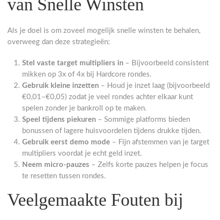
van Snelle Winsten
Als je doel is om zoveel mogelijk snelle winsten te behalen,
overweeg dan deze strategieën:
Stel vaste target multipliers in
– Bijvoorbeeld consistent
mikken op 3x of 4x bij Hardcore rondes.
Gebruik kleine inzetten
– Houd je inzet laag (bijvoorbeeld
€0,01–€0,05) zodat je veel rondes achter elkaar kunt
spelen zonder je bankroll op te maken.
Speel tijdens piekuren
– Sommige platforms bieden
bonussen of lagere huisvoordelen tijdens drukke tijden.
Gebruik eerst demo mode
– Fijn afstemmen van je target
multipliers voordat je echt geld inzet.
Neem micro‑pauzes
– Zelfs korte pauzes helpen je focus
te resetten tussen rondes.
Veelgemaakte Fouten bij