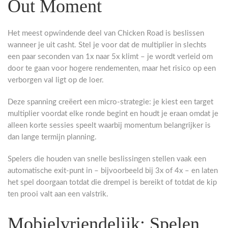
Out Moment
Het meest opwindende deel van Chicken Road is beslissen
wanneer je uit casht. Stel je voor dat de multiplier in slechts
een paar seconden van 1x naar 5x klimt – je wordt verleid om
door te gaan voor hogere rendementen, maar het risico op een
verborgen val ligt op de loer.
Deze spanning creëert een micro‑strategie: je kiest een target
multiplier voordat elke ronde begint en houdt je eraan omdat je
alleen korte sessies speelt waarbij momentum belangrijker is
dan lange termijn planning.
Spelers die houden van snelle beslissingen stellen vaak een
automatische exit‑punt in – bijvoorbeeld bij 3x of 4x – en laten
het spel doorgaan totdat die drempel is bereikt of totdat de kip
ten prooi valt aan een valstrik.
Mobielvriendelijk: Spelen