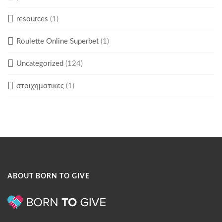
resources
(1)
Roulette Online Superbet
(1)
Uncategorized
(124)
στοιχηματικες
(1)
ABOUT BORN TO GIVE