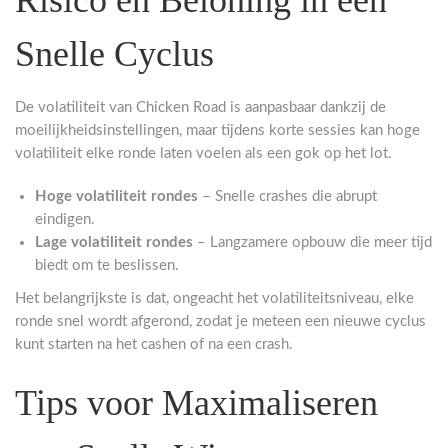
Risico en Beloning in een
Snelle Cyclus
De volatiliteit van Chicken Road is aanpasbaar dankzij de
moeilijkheidsinstellingen, maar tijdens korte sessies kan hoge
volatiliteit elke ronde laten voelen als een gok op het lot.
Hoge volatiliteit rondes
– Snelle crashes die abrupt
eindigen.
Lage volatiliteit rondes
– Langzamere opbouw die meer tijd
biedt om te beslissen.
Het belangrijkste is dat, ongeacht het volatiliteitsniveau, elke
ronde snel wordt afgerond, zodat je meteen een nieuwe cyclus
kunt starten na het cashen of na een crash.
Tips voor Maximaliseren