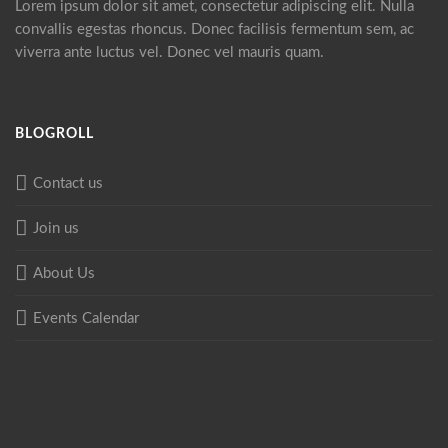
Lorem ipsum dolor sit amet, consectetur adipiscing elit. Nulla
convallis egestas rhoncus. Donec facilisis fermentum sem, ac
viverra ante luctus vel. Donec vel mauris quam.
BLOGROLL
Contact us
Join us
About Us
Events Calendar