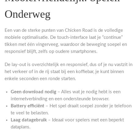
Onderweg
Een van de sterke punten van Chicken Road is de volledige
mobiele optimalisatie. De touch-interface laat je “continue”
tikken met één vingerveeg, waardoor de beweging soepel en
responsief blijft, zelfs op oudere smartphones.
De lay-out is overzichtelijk en responsief, dus of je nu vastzit in
het verkeer of in de rij staat bij een koffiebar, je kunt binnen
enkele seconden een ronde starten.
Geen download nodig
– Alles wat je nodig hebt is een
internetverbinding en een ondersteunde browser.
Battery efficiënt
– Het spel draait soepel zonder je telefoon
te veel te belasten.
Laag datagebruik
– Ideaal voor spelers met een beperkt
dataplans.