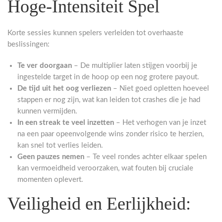
Hoge‑Intensiteit Spel
Korte sessies kunnen spelers verleiden tot overhaaste
beslissingen:
Te ver doorgaan
– De multiplier laten stijgen voorbij je
ingestelde target in de hoop op een nog grotere payout.
De tijd uit het oog verliezen
– Niet goed opletten hoeveel
stappen er nog zijn, wat kan leiden tot crashes die je had
kunnen vermijden.
In een streak te veel inzetten
– Het verhogen van je inzet
na een paar opeenvolgende wins zonder risico te herzien,
kan snel tot verlies leiden.
Geen pauzes nemen
– Te veel rondes achter elkaar spelen
kan vermoeidheid veroorzaken, wat fouten bij cruciale
momenten oplevert.
Veiligheid en Eerlijkheid: