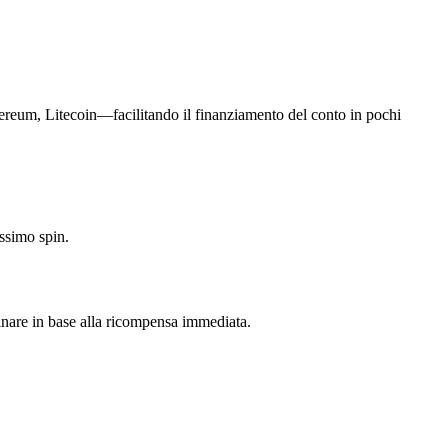
ereum, Litecoin—facilitando il finanziamento del conto in pochi
ossimo spin.
rminare in base alla ricompensa immediata.