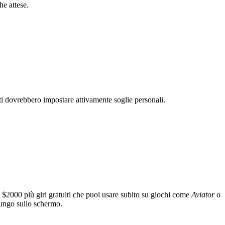
e attese.
ti dovrebbero impostare attivamente soglie personali.
 $2000 più giri gratuiti che puoi usare subito su giochi come
Aviator
o
lungo sullo schermo.