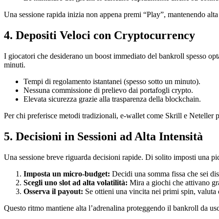
Una sessione rapida inizia non appena premi “Play”, mantenendo alta la
4. Depositi Veloci con Cryptocurrency
I giocatori che desiderano un boost immediato del bankroll spesso op
minuti.
Tempi di regolamento istantanei (spesso sotto un minuto).
Nessuna commissione di prelievo dai portafogli crypto.
Elevata sicurezza grazie alla trasparenza della blockchain.
Per chi preferisce metodi tradizionali, e-wallet come Skrill e Neteller 
5. Decisioni in Sessioni ad Alta Intensità
Una sessione breve riguarda decisioni rapide. Di solito imposti una picc
Imposta un micro‑budget:
Decidi una somma fissa che sei disp
Scegli uno slot ad alta volatilità:
Mira a giochi che attivano gr
Osserva il payout:
Se ottieni una vincita nei primi spin, valuta 
Questo ritmo mantiene alta l’adrenalina proteggendo il bankroll da usc