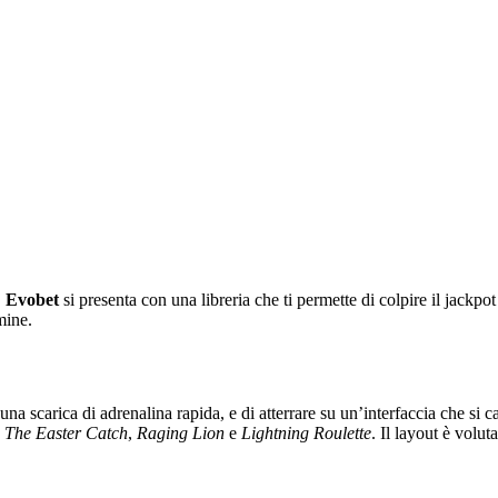
,
Evobet
si presenta con una libreria che ti permette di colpire il jackpo
mine.
a scarica di adrenalina rapida, e di atterrare su un’interfaccia che si c
e
The Easter Catch
,
Raging Lion
e
Lightning Roulette
. Il layout è volu