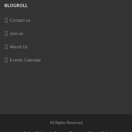
BLOGROLL
Contact us
Join us
About Us
Events Calendar
All Rights Reserved