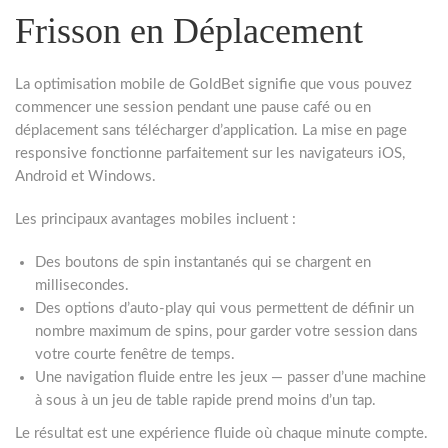
Frisson en Déplacement
La optimisation mobile de GoldBet signifie que vous pouvez
commencer une session pendant une pause café ou en
déplacement sans télécharger d’application. La mise en page
responsive fonctionne parfaitement sur les navigateurs iOS,
Android et Windows.
Les principaux avantages mobiles incluent :
Des boutons de spin instantanés qui se chargent en
millisecondes.
Des options d’auto‑play qui vous permettent de définir un
nombre maximum de spins, pour garder votre session dans
votre courte fenêtre de temps.
Une navigation fluide entre les jeux — passer d’une machine
à sous à un jeu de table rapide prend moins d’un tap.
Le résultat est une expérience fluide où chaque minute compte.