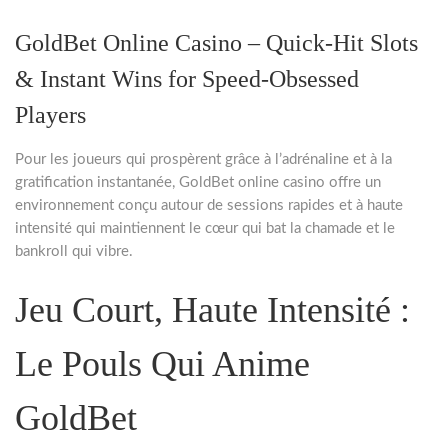
GoldBet Online Casino – Quick‑Hit Slots
& Instant Wins for Speed‑Obsessed
Players
Pour les joueurs qui prospèrent grâce à l’adrénaline et à la
gratification instantanée, GoldBet online casino offre un
environnement conçu autour de sessions rapides et à haute
intensité qui maintiennent le cœur qui bat la chamade et le
bankroll qui vibre.
Jeu Court, Haute Intensité :
Le Pouls Qui Anime
GoldBet