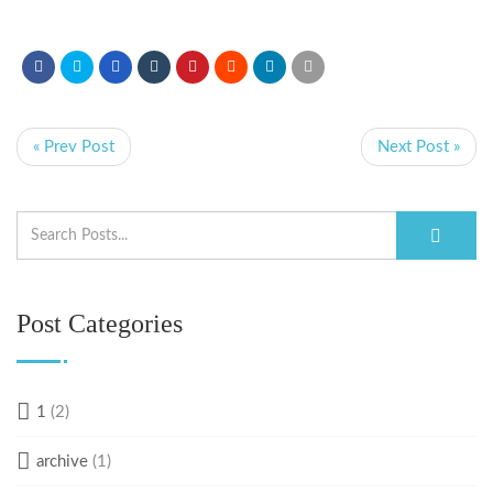
« Prev Post
Next Post »
Post Categories
1
(2)
archive
(1)