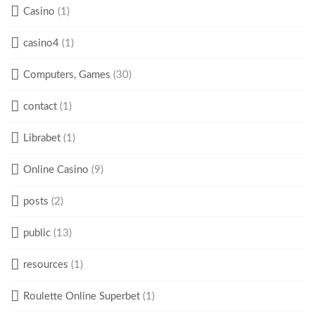
Casino
(1)
casino4
(1)
Computers, Games
(30)
contact
(1)
Librabet
(1)
Online Casino
(9)
posts
(2)
public
(13)
resources
(1)
Roulette Online Superbet
(1)