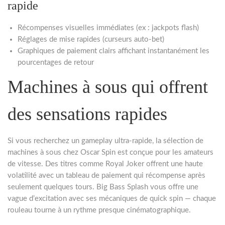
rapide
Récompenses visuelles immédiates (ex : jackpots flash)
Réglages de mise rapides (curseurs auto‑bet)
Graphiques de paiement clairs affichant instantanément les
pourcentages de retour
Machines à sous qui offrent
des sensations rapides
Si vous recherchez un gameplay ultra-rapide, la sélection de
machines à sous chez Oscar Spin est conçue pour les amateurs
de vitesse. Des titres comme Royal Joker offrent une haute
volatilité avec un tableau de paiement qui récompense après
seulement quelques tours. Big Bass Splash vous offre une
vague d’excitation avec ses mécaniques de quick spin — chaque
rouleau tourne à un rythme presque cinématographique.