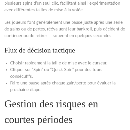
plusieurs spins d’un seul clic, facilitant ainsi l’expérimentation
avec différentes tailles de mise à la volée.
Les joueurs font généralement une pause juste après une série
de gains ou de pertes, réévaluent leur bankroll, puis décident de
continuer ou de retirer — souvent en quelques secondes.
Flux de décision tactique
Choisir rapidement la taille de mise avec le curseur.
Cliquer sur “Spin” ou “Quick Spin” pour des tours
consécutifs.
Faire une pause après chaque gain/perte pour évaluer la
prochaine étape.
Gestion des risques en
courtes périodes