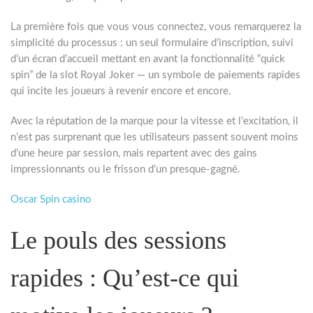
La première fois que vous vous connectez, vous remarquerez la
simplicité du processus : un seul formulaire d’inscription, suivi
d’un écran d’accueil mettant en avant la fonctionnalité “quick
spin” de la slot Royal Joker — un symbole de paiements rapides
qui incite les joueurs à revenir encore et encore.
Avec la réputation de la marque pour la vitesse et l’excitation, il
n’est pas surprenant que les utilisateurs passent souvent moins
d’une heure par session, mais repartent avec des gains
impressionnants ou le frisson d’un presque-gagné.
Oscar Spin casino
Le pouls des sessions
rapides : Qu’est-ce qui