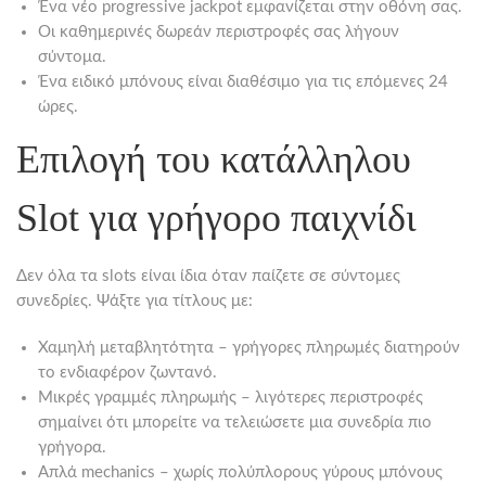
Ένα νέο progressive jackpot εμφανίζεται στην οθόνη σας.
Οι καθημερινές δωρεάν περιστροφές σας λήγουν
σύντομα.
Ένα ειδικό μπόνους είναι διαθέσιμο για τις επόμενες 24
ώρες.
Επιλογή του κατάλληλου
Slot για γρήγορο παιχνίδι
Δεν όλα τα slots είναι ίδια όταν παίζετε σε σύντομες
συνεδρίες. Ψάξτε για τίτλους με:
Χαμηλή μεταβλητότητα – γρήγορες πληρωμές διατηρούν
το ενδιαφέρον ζωντανό.
Μικρές γραμμές πληρωμής – λιγότερες περιστροφές
σημαίνει ότι μπορείτε να τελειώσετε μια συνεδρία πιο
γρήγορα.
Απλά mechanics – χωρίς πολύπλορους γύρους μπόνους