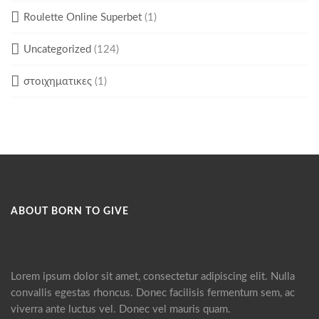
Roulette Online Superbet
(1)
Uncategorized
(124)
στοιχηματικες
(1)
ABOUT BORN TO GIVE
Lorem ipsum dolor sit amet, consectetur adipiscing elit. Nulla
convallis egestas rhoncus. Donec facilisis fermentum sem, ac
viverra ante luctus vel. Donec vel mauris quam.