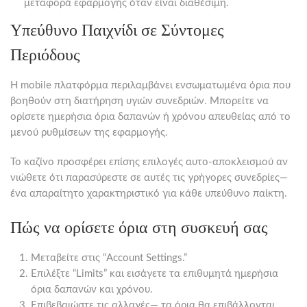
μεταφορά εφαρμογής όταν είναι διαθέσιμη.
Υπεύθυνο Παιχνίδι σε Σύντομες
Περιόδους
Η mobile πλατφόρμα περιλαμβάνει ενσωματωμένα όρια που
βοηθούν στη διατήρηση υγιών συνεδριών. Μπορείτε να
ορίσετε ημερήσια όρια δαπανών ή χρόνου απευθείας από το
μενού ρυθμίσεων της εφαρμογής.
Το καζίνο προσφέρει επίσης επιλογές αυτο-αποκλεισμού αν
νιώθετε ότι παρασύρεστε σε αυτές τις γρήγορες συνεδρίες—
ένα απαραίτητο χαρακτηριστικό για κάθε υπεύθυνο παίκτη.
Πώς να ορίσετε όρια στη συσκευή σας
Μεταβείτε στις “Account Settings.”
Επιλέξτε “Limits” και εισάγετε τα επιθυμητά ημερήσια
όρια δαπανών και χρόνου.
Επιβεβαιώστε τις αλλαγές— τα όρια θα επιβάλλονται