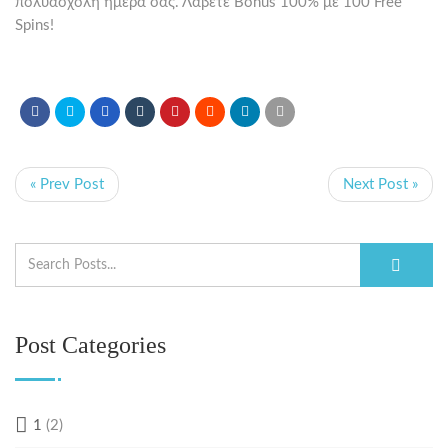
πολυάσχολη ημέρα σας. Λάβετε Bonus 100% με 100 Free
Spins!
« Prev Post
Next Post »
Post Categories
1
(2)