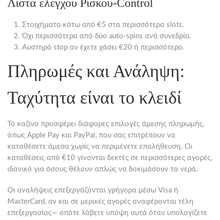
Λίστα ελέγχου Ρίσκου‑Control
Στοιχήματα κάτω από €5 στα περισσότερα slots.
Όχι περισσότερα από δύο auto‑spins ανά συνεδρία.
Αυστηρό stop αν έχετε χάσει €20 ή περισσότερο.
Πληρωμές και Ανάληψη:
Ταχύτητα είναι το κλειδί
Το καζίνο προσφέρει διάφορες επιλογές άμεσης πληρωμής,
όπως Apple Pay και PayPal, που σας επιτρέπουν να
καταθέσετε άμεσα χωρίς να περιμένετε επαλήθευση. Οι
καταθέσεις από €10 γίνονται δεκτές σε περισσότερες αγορές,
ιδανικό για όσους θέλουν απλώς να δοκιμάσουν τα νερά.
Οι αναλήψεις επεξεργάζονται γρήγορα μέσω Visa ή
MasterCard, αν και σε μερικές αγορές αναφέρονται τέλη
επεξεργασίας— οπότε λάβετε υπόψη αυτά όταν υπολογίζετε