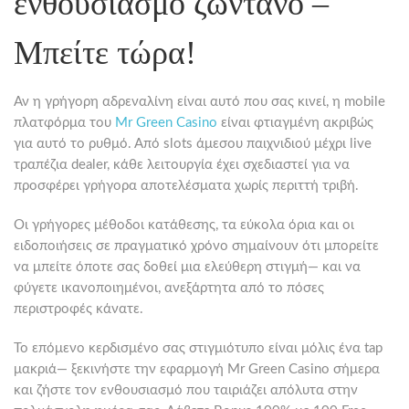
ενθουσιασμό ζωντανό –
Μπείτε τώρα!
Αν η γρήγορη αδρεναλίνη είναι αυτό που σας κινεί, η mobile
πλατφόρμα του
Mr Green Casino
είναι φτιαγμένη ακριβώς
για αυτό το ρυθμό. Από slots άμεσου παιχνιδιού μέχρι live
τραπέζια dealer, κάθε λειτουργία έχει σχεδιαστεί για να
προσφέρει γρήγορα αποτελέσματα χωρίς περιττή τριβή.
Οι γρήγορες μέθοδοι κατάθεσης, τα εύκολα όρια και οι
ειδοποιήσεις σε πραγματικό χρόνο σημαίνουν ότι μπορείτε
να μπείτε όποτε σας δοθεί μια ελεύθερη στιγμή— και να
φύγετε ικανοποιημένοι, ανεξάρτητα από το πόσες
περιστροφές κάνατε.
Το επόμενο κερδισμένο σας στιγμιότυπο είναι μόλις ένα tap
μακριά— ξεκινήστε την εφαρμογή Mr Green Casino σήμερα
και ζήστε τον ενθουσιασμό που ταιριάζει απόλυτα στην