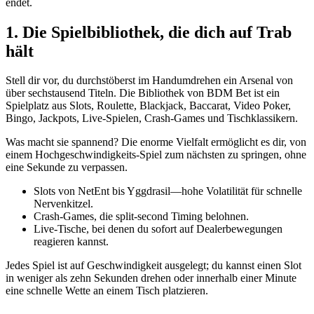
endet.
1. Die Spielbibliothek, die dich auf Trab
hält
Stell dir vor, du durchstöberst im Handumdrehen ein Arsenal von
über sechstausend Titeln. Die Bibliothek von BDM Bet ist ein
Spielplatz aus Slots, Roulette, Blackjack, Baccarat, Video Poker,
Bingo, Jackpots, Live-Spielen, Crash-Games und Tischklassikern.
Was macht sie spannend? Die enorme Vielfalt ermöglicht es dir, von
einem Hochgeschwindigkeits-Spiel zum nächsten zu springen, ohne
eine Sekunde zu verpassen.
Slots von NetEnt bis Yggdrasil—hohe Volatilität für schnelle
Nervenkitzel.
Crash-Games, die split-second Timing belohnen.
Live-Tische, bei denen du sofort auf Dealerbewegungen
reagieren kannst.
Jedes Spiel ist auf Geschwindigkeit ausgelegt; du kannst einen Slot
in weniger als zehn Sekunden drehen oder innerhalb einer Minute
eine schnelle Wette an einem Tisch platzieren.