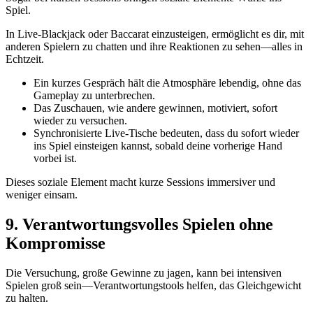
Spiel.
In Live-Blackjack oder Baccarat einzusteigen, ermöglicht es dir, mit
anderen Spielern zu chatten und ihre Reaktionen zu sehen—alles in
Echtzeit.
Ein kurzes Gespräch hält die Atmosphäre lebendig, ohne das
Gameplay zu unterbrechen.
Das Zuschauen, wie andere gewinnen, motiviert, sofort
wieder zu versuchen.
Synchronisierte Live-Tische bedeuten, dass du sofort wieder
ins Spiel einsteigen kannst, sobald deine vorherige Hand
vorbei ist.
Dieses soziale Element macht kurze Sessions immersiver und
weniger einsam.
9. Verantwortungsvolles Spielen ohne
Kompromisse
Die Versuchung, große Gewinne zu jagen, kann bei intensiven
Spielen groß sein—Verantwortungstools helfen, das Gleichgewicht
zu halten.