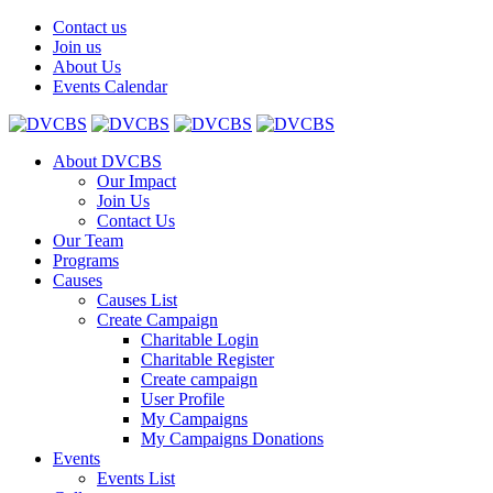
Contact us
Join us
About Us
Events Calendar
About DVCBS
Our Impact
Join Us
Contact Us
Our Team
Programs
Causes
Causes List
Create Campaign
Charitable Login
Charitable Register
Create campaign
User Profile
My Campaigns
My Campaigns Donations
Events
Events List