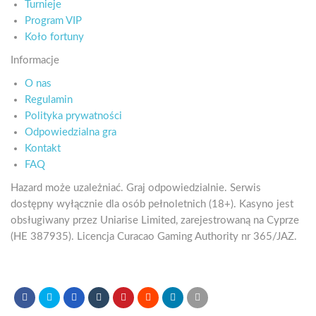
Turnieje
Program VIP
Koło fortuny
Informacje
O nas
Regulamin
Polityka prywatności
Odpowiedzialna gra
Kontakt
FAQ
Hazard może uzależniać. Graj odpowiedzialnie. Serwis
dostępny wyłącznie dla osób pełnoletnich (18+). Kasyno jest
obsługiwany przez Uniarise Limited, zarejestrowaną na Cyprze
(HE 387935). Licencja Curacao Gaming Authority nr 365/JAZ.