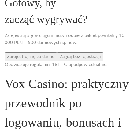
Gotowy, by
zacząć wygrywać?
Zarejestruj się w ciągu minuty i odbierz pakiet powitalny 10
000 PLN + 500 darmowych spinów.
Zarejestruj się za darmo
Zagraj bez rejestracji
Obowiązuje regulamin. 18+ | Graj odpowiedzialnie.
Vox Casino: praktyczny
przewodnik po
logowaniu, bonusach i