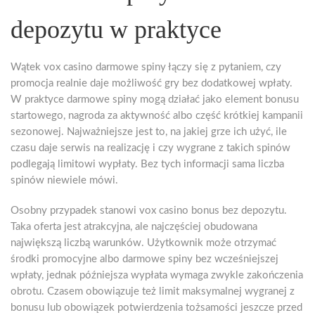
depozytu w praktyce
Wątek vox casino darmowe spiny łączy się z pytaniem, czy
promocja realnie daje możliwość gry bez dodatkowej wpłaty.
W praktyce darmowe spiny mogą działać jako element bonusu
startowego, nagroda za aktywność albo część krótkiej kampanii
sezonowej. Najważniejsze jest to, na jakiej grze ich użyć, ile
czasu daje serwis na realizację i czy wygrane z takich spinów
podlegają limitowi wypłaty. Bez tych informacji sama liczba
spinów niewiele mówi.
Osobny przypadek stanowi vox casino bonus bez depozytu.
Taka oferta jest atrakcyjna, ale najczęściej obudowana
największą liczbą warunków. Użytkownik może otrzymać
środki promocyjne albo darmowe spiny bez wcześniejszej
wpłaty, jednak późniejsza wypłata wymaga zwykle zakończenia
obrotu. Czasem obowiązuje też limit maksymalnej wygranej z
bonusu lub obowiązek potwierdzenia tożsamości jeszcze przed