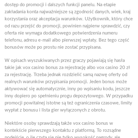
dostęp do promocji i dalszych funkcji panelu. Na etapie
zakładania konta najważniejsze są zgodność danych, wiek, kraj
korzystania oraz akceptacja warunków. Użytkownik, który chce
od razu przejść do promocji, powinien najpierw sprawdzić, czy
oferta nie wymaga dodatkowego potwierdzenia numeru
telefonu, adresu e-mail albo pierwszej wpłaty. Bez tego część
bonusów może po prostu nie zostać przypisana.
W opisach wyszukiwanych przez graczy pojawiają się hasła
takie jak vox casino bonus za rejestrację albo vox casino 20 zł
za rejestrację. Trzeba jednak rozdzielić samą nazwę oferty od
realnych warunków przypisania promocji. Jeden bonus może
aktywować się automatycznie, inny po wpisaniu kodu, jeszcze
inny dopiero po spełnieniu progu depozytowego. W przypadku
promocji powitalnej istotne są też ograniczenia czasowe, limity
wypłat z bonusu i lista gier wyłączonych z obrotu.
Niektóre osoby sprawdzają także vox casino bonus w
kontekście pierwszego kontaktu z platformą. To rozsądne
podejście, o ile czyta się nie tylko wysokość nagrody, ale