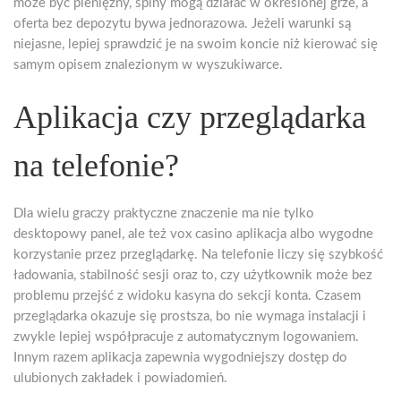
może być pieniężny, spiny mogą działać w określonej grze, a
oferta bez depozytu bywa jednorazowa. Jeżeli warunki są
niejasne, lepiej sprawdzić je na swoim koncie niż kierować się
samym opisem znalezionym w wyszukiwarce.
Aplikacja czy przeglądarka
na telefonie?
Dla wielu graczy praktyczne znaczenie ma nie tylko
desktopowy panel, ale też vox casino aplikacja albo wygodne
korzystanie przez przeglądarkę. Na telefonie liczy się szybkość
ładowania, stabilność sesji oraz to, czy użytkownik może bez
problemu przejść z widoku kasyna do sekcji konta. Czasem
przeglądarka okazuje się prostsza, bo nie wymaga instalacji i
zwykle lepiej współpracuje z automatycznym logowaniem.
Innym razem aplikacja zapewnia wygodniejszy dostęp do
ulubionych zakładek i powiadomień.