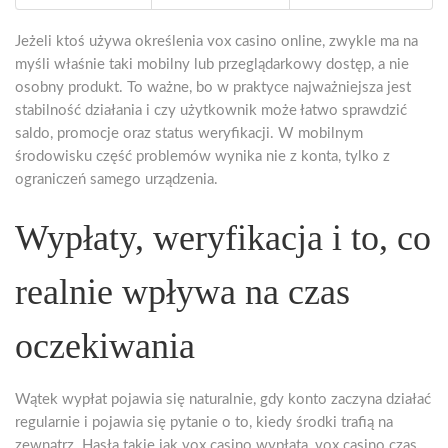
Jeżeli ktoś używa określenia vox casino online, zwykle ma na
myśli właśnie taki mobilny lub przeglądarkowy dostęp, a nie
osobny produkt. To ważne, bo w praktyce najważniejsza jest
stabilność działania i czy użytkownik może łatwo sprawdzić
saldo, promocje oraz status weryfikacji. W mobilnym
środowisku część problemów wynika nie z konta, tylko z
ograniczeń samego urządzenia.
Wypłaty, weryfikacja i to, co
realnie wpływa na czas
oczekiwania
Wątek wypłat pojawia się naturalnie, gdy konto zaczyna działać
regularnie i pojawia się pytanie o to, kiedy środki trafią na
zewnątrz. Hasła takie jak vox casino wypłata, vox casino czas