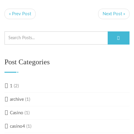
« Prev Post
Next Post »
Post Categories
1
(2)
archive
(1)
Casino
(1)
casino4
(1)