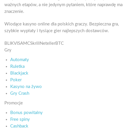
ważnych etapów, a nie jedynym pytaniem, które naprawdę ma
znaczenie.
Wiodące kasyno online dla polskich graczy. Bezpieczna gra,
szybkie wypłaty i tysiące gier najlepszych dostawców.
BLIK
VISA
MC
Skrill
Neteller
BTC
Gry
Automaty
Ruletka
Blackjack
Poker
Kasyno na żywo
Gry Crash
Promocje
Bonus powitalny
Free spiny
Cashback