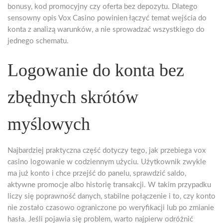
bonusy, kod promocyjny czy oferta bez depozytu. Dlatego
sensowny opis Vox Casino powinien łączyć temat wejścia do
konta z analizą warunków, a nie sprowadzać wszystkiego do
jednego schematu.
Logowanie do konta bez
zbędnych skrótów
myślowych
Najbardziej praktyczna część dotyczy tego, jak przebiega vox
casino logowanie w codziennym użyciu. Użytkownik zwykle
ma już konto i chce przejść do panelu, sprawdzić saldo,
aktywne promocje albo historię transakcji. W takim przypadku
liczy się poprawność danych, stabilne połączenie i to, czy konto
nie zostało czasowo ograniczone po weryfikacji lub po zmianie
hasła. Jeśli pojawia się problem, warto najpierw odróżnić