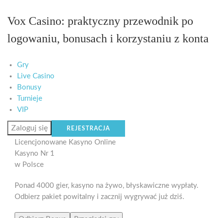
Vox Casino: praktyczny przewodnik po
logowaniu, bonusach i korzystaniu z konta
Gry
Live Casino
Bonusy
Turnieje
VIP
Zaloguj się
REJESTRACJA
Licencjonowane Kasyno Online
Kasyno Nr 1
w Polsce
Ponad 4000 gier, kasyno na żywo, błyskawiczne wypłaty.
Odbierz pakiet powitalny i zacznij wygrywać już dziś.