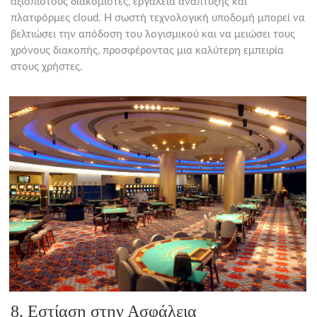
αξιόπιστους διακομιστές, εργαλεία ανάπτυξης και
πλατφόρμες cloud. Η σωστή τεχνολογική υποδομή μπορεί να
βελτιώσει την απόδοση του λογισμικού και να μειώσει τους
χρόνους διακοπής, προσφέροντας μια καλύτερη εμπειρία
στους χρήστες.
8. Εστίαση στην Ασφάλεια