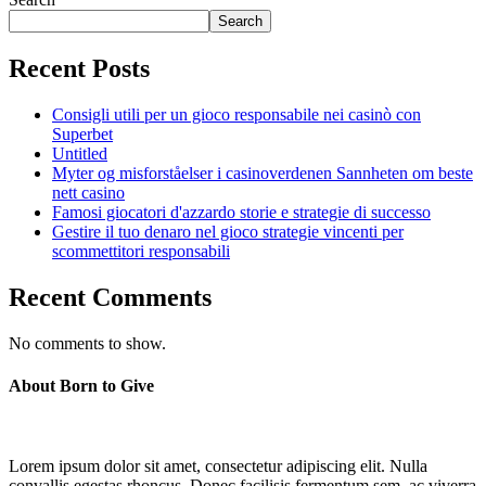
Search
Recent Posts
Consigli utili per un gioco responsabile nei casinò con
Superbet
Untitled
Myter og misforståelser i casinoverdenen Sannheten om beste
nett casino
Famosi giocatori d'azzardo storie e strategie di successo
Gestire il tuo denaro nel gioco strategie vincenti per
scommettitori responsabili
Recent Comments
No comments to show.
About Born to Give
Lorem ipsum dolor sit amet, consectetur adipiscing elit. Nulla
convallis egestas rhoncus. Donec facilisis fermentum sem, ac viverra