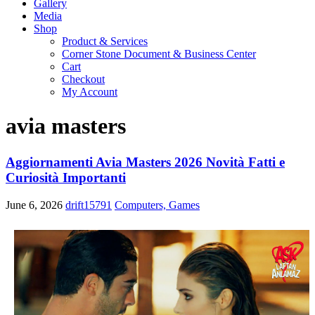
Gallery
Media
Shop
Product & Services
Corner Stone Document & Business Center
Cart
Checkout
My Account
avia masters
Aggiornamenti Avia Masters 2026 Novità Fatti e
Curiosità Importanti
June 6, 2026
drift15791
Computers, Games