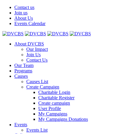
Contact us
Join us
About Us
Events Calendar
About DVCBS
Our Impact
Join Us
Contact Us
Our Team
Programs
Causes
Causes List
Create Campaign
Charitable Login
Charitable Register
Create campaign
User Profile
My Campaigns
My Campaigns Donations
Events
Events List