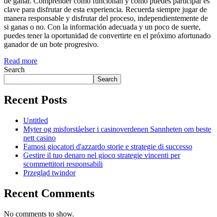
de ganar. Comprender cómo funcionan y cómo puedes participar es
clave para disfrutar de esta experiencia. Recuerda siempre jugar de
manera responsable y disfrutar del proceso, independientemente de
si ganas o no. Con la información adecuada y un poco de suerte,
puedes tener la oportunidad de convertirte en el próximo afortunado
ganador de un bote progresivo.
Read more
Search
Search
Recent Posts
Untitled
Myter og misforståelser i casinoverdenen Sannheten om beste
nett casino
Famosi giocatori d'azzardo storie e strategie di successo
Gestire il tuo denaro nel gioco strategie vincenti per
scommettitori responsabili
Przegląd twindor
Recent Comments
No comments to show.