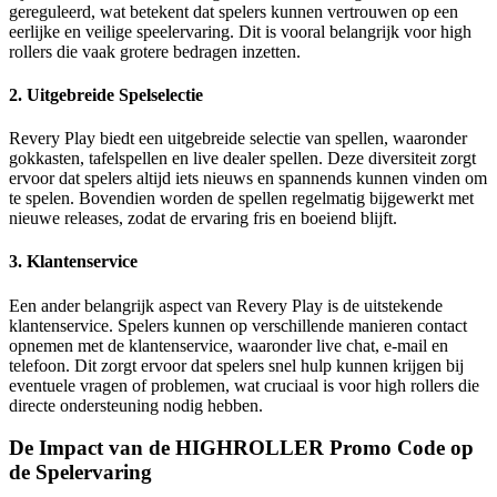
gereguleerd, wat betekent dat spelers kunnen vertrouwen op een
eerlijke en veilige speelervaring. Dit is vooral belangrijk voor high
rollers die vaak grotere bedragen inzetten.
2. Uitgebreide Spelselectie
Revery Play biedt een uitgebreide selectie van spellen, waaronder
gokkasten, tafelspellen en live dealer spellen. Deze diversiteit zorgt
ervoor dat spelers altijd iets nieuws en spannends kunnen vinden om
te spelen. Bovendien worden de spellen regelmatig bijgewerkt met
nieuwe releases, zodat de ervaring fris en boeiend blijft.
3. Klantenservice
Een ander belangrijk aspect van Revery Play is de uitstekende
klantenservice. Spelers kunnen op verschillende manieren contact
opnemen met de klantenservice, waaronder live chat, e-mail en
telefoon. Dit zorgt ervoor dat spelers snel hulp kunnen krijgen bij
eventuele vragen of problemen, wat cruciaal is voor high rollers die
directe ondersteuning nodig hebben.
De Impact van de HIGHROLLER Promo Code op
de Spelervaring