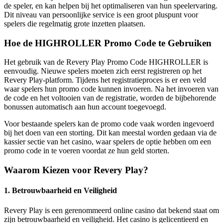
de speler, en kan helpen bij het optimaliseren van hun speelervaring.
Dit niveau van persoonlijke service is een groot pluspunt voor
spelers die regelmatig grote inzetten plaatsen.
Hoe de HIGHROLLER Promo Code te Gebruiken
Het gebruik van de Revery Play Promo Code HIGHROLLER is
eenvoudig. Nieuwe spelers moeten zich eerst registreren op het
Revery Play-platform. Tijdens het registratieproces is er een veld
waar spelers hun promo code kunnen invoeren. Na het invoeren van
de code en het voltooien van de registratie, worden de bijbehorende
bonussen automatisch aan hun account toegevoegd.
Voor bestaande spelers kan de promo code vaak worden ingevoerd
bij het doen van een storting. Dit kan meestal worden gedaan via de
kassier sectie van het casino, waar spelers de optie hebben om een
promo code in te voeren voordat ze hun geld storten.
Waarom Kiezen voor Revery Play?
1. Betrouwbaarheid en Veiligheid
Revery Play is een gerenommeerd online casino dat bekend staat om
zijn betrouwbaarheid en veiligheid. Het casino is gelicentieerd en