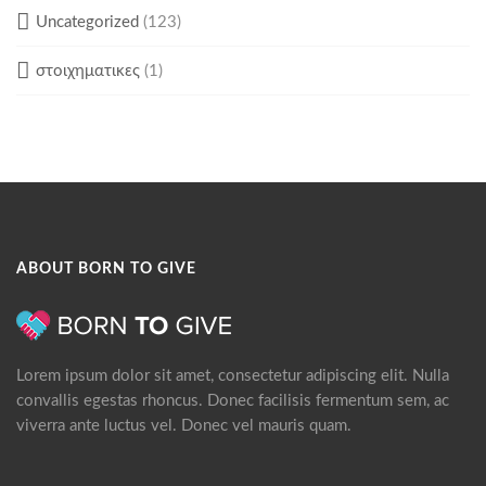
Uncategorized
(123)
στοιχηματικες
(1)
ABOUT BORN TO GIVE
Lorem ipsum dolor sit amet, consectetur adipiscing elit. Nulla
convallis egestas rhoncus. Donec facilisis fermentum sem, ac
viverra ante luctus vel. Donec vel mauris quam.