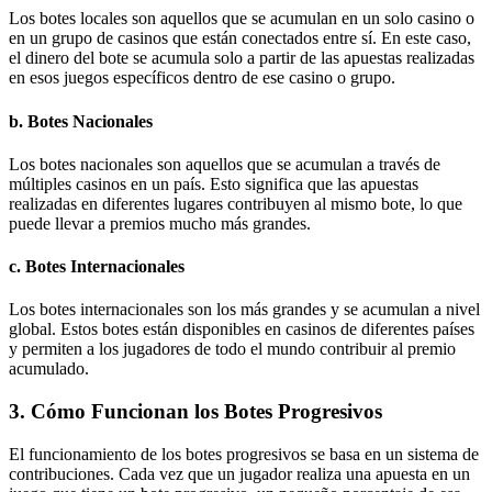
Los botes locales son aquellos que se acumulan en un solo casino o
en un grupo de casinos que están conectados entre sí. En este caso,
el dinero del bote se acumula solo a partir de las apuestas realizadas
en esos juegos específicos dentro de ese casino o grupo.
b. Botes Nacionales
Los botes nacionales son aquellos que se acumulan a través de
múltiples casinos en un país. Esto significa que las apuestas
realizadas en diferentes lugares contribuyen al mismo bote, lo que
puede llevar a premios mucho más grandes.
c. Botes Internacionales
Los botes internacionales son los más grandes y se acumulan a nivel
global. Estos botes están disponibles en casinos de diferentes países
y permiten a los jugadores de todo el mundo contribuir al premio
acumulado.
3. Cómo Funcionan los Botes Progresivos
El funcionamiento de los botes progresivos se basa en un sistema de
contribuciones. Cada vez que un jugador realiza una apuesta en un