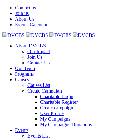
Contact us
Join us
About Us
Events Calendar
About DVCBS
Our Impact
Join Us
Contact Us
Our Team
Programs
Causes
Causes List
Create Campaign
Charitable Login
Charitable Register
Create campaign
User Profile
My Campaigns
My Campaigns Donations
Events
Events List