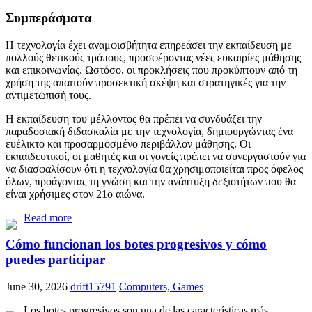
Συμπεράσματα
Η τεχνολογία έχει αναμφισβήτητα επηρεάσει την εκπαίδευση με
πολλούς θετικούς τρόπους, προσφέροντας νέες ευκαιρίες μάθησης
και επικοινωνίας. Ωστόσο, οι προκλήσεις που προκύπτουν από τη
χρήση της απαιτούν προσεκτική σκέψη και στρατηγικές για την
αντιμετώπισή τους.
Η εκπαίδευση του μέλλοντος θα πρέπει να συνδυάζει την
παραδοσιακή διδασκαλία με την τεχνολογία, δημιουργώντας ένα
ευέλικτο και προσαρμοσμένο περιβάλλον μάθησης. Οι
εκπαιδευτικοί, οι μαθητές και οι γονείς πρέπει να συνεργαστούν για
να διασφαλίσουν ότι η τεχνολογία θα χρησιμοποιείται προς όφελος
όλων, προάγοντας τη γνώση και την ανάπτυξη δεξιοτήτων που θα
είναι χρήσιμες στον 21ο αιώνα.
Read more
Cómo funcionan los botes progresivos y cómo
puedes participar
June 30, 2026
drift15791
Computers, Games
Los botes progresivos son una de las características más