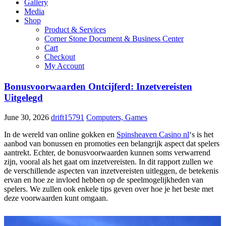
Gallery
Media
Shop
Product & Services
Corner Stone Document & Business Center
Cart
Checkout
My Account
Bonusvoorwaarden Ontcijferd: Inzetvereisten
Uitgelegd
June 30, 2026
drift15791
Computers, Games
In de wereld van online gokken en
Spinsheaven Casino nl
‘s is het
aanbod van bonussen en promoties een belangrijk aspect dat spelers
aantrekt. Echter, de bonusvoorwaarden kunnen soms verwarrend
zijn, vooral als het gaat om inzetvereisten. In dit rapport zullen we
de verschillende aspecten van inzetvereisten uitleggen, de betekenis
ervan en hoe ze invloed hebben op de speelmogelijkheden van
spelers. We zullen ook enkele tips geven over hoe je het beste met
deze voorwaarden kunt omgaan.