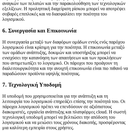
αναγκών των πελατών και την παρακολούθηση των τεχνολογικών
εξελίξεων. Η προληπτική διαχείριση ρίσκου μπορεί να αποτρέψει
σοβαρές επιπλοκές και να διασφαλίσει την ποιότητα του
λογισμικού.
6. Συνεργασία και Επικοινωνία
Η συνεργασία μεταξύ των διαφόρων ομάδων εντός ενός παρόχου
λογισμικού είναι κρίσιμη για την ποιότητα. Η επικοινωνία μεταξύ
των ομάδων ανάπτυξης, δοκιμών και υποστήριξης μπορεί να
ενισχύσει την κατανόηση των απαιτήσεων και των προκλήσεων
που αντιμετωπίζει το λογισμικό. Οι πάροχοι που προάγουν τη
διαλειτουργικότητα και την ανοιχτή επικοινωνία είναι πιο πιθανό να
παραδώσουν προϊόντα υψηλής ποιότητας.
7. Τεχνολογική Υποδομή
Η υποδομή που χρησιμοποιείται για την ανάπτυξη και τη
λειτουργία του λογισμικού επηρεάζει επίσης την ποιότητά του. Οι
πάροχοι λογισμικού πρέπει να επενδύσουν σε αξιόπιστους
διακομιστές, εργαλεία ανάπτυξης και πλατφόρμες cloud. Η σωστή
τεχνολογική υποδομή μπορεί να βελτιώσει την απόδοση του
λογισμικού και να μειώσει τους χρόνους διακοπής, προσφέροντας
μια καλύτερη εμπειρία στους χρήστες.