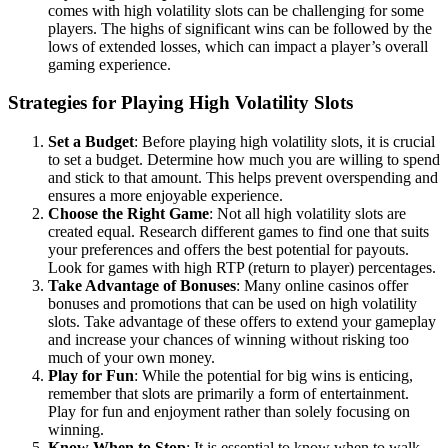
comes with high volatility slots can be challenging for some
players. The highs of significant wins can be followed by the
lows of extended losses, which can impact a player’s overall
gaming experience.
Strategies for Playing High Volatility Slots
Set a Budget
: Before playing high volatility slots, it is crucial
to set a budget. Determine how much you are willing to spend
and stick to that amount. This helps prevent overspending and
ensures a more enjoyable experience.
Choose the Right Game
: Not all high volatility slots are
created equal. Research different games to find one that suits
your preferences and offers the best potential for payouts.
Look for games with high RTP (return to player) percentages.
Take Advantage of Bonuses
: Many online casinos offer
bonuses and promotions that can be used on high volatility
slots. Take advantage of these offers to extend your gameplay
and increase your chances of winning without risking too
much of your own money.
Play for Fun
: While the potential for big wins is enticing,
remember that slots are primarily a form of entertainment.
Play for fun and enjoyment rather than solely focusing on
winning.
Know When to Stop
: It is essential to know when to walk