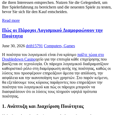
die ihren Interessen entsprechen. Nutzen Sie die Gelegenheit, um
Ihre Spielerfahrung zu bereichern und die neuesten Spiele zu testen,
bevor Sie sich für den Kauf entscheiden.
Read more
Πώς οι Πάροχοι Λογισμικού Διαμορφώνουν την
Ποιότητα
June 30, 2026
drift15791
Computers, Games
Η ποιότητα του λογισμικού είναι ένα κρίσιμο
παίξτε τώρα στο
Doubledown Casino
ιχείο για την επιτυχία κάθε επιχείρησης που
βασίζεται σε τεχνολογία. Οι πάροχοι λογισμικού διαδραματίζουν
καθοριστικό ρόλο στη διαμόρφωση αυτής της ποιότητας, καθώς οι
λύσεις που προσφέρουν επηρεάζουν άμεσα την απόδοση, την
ασφάλεια και την ικανοποίηση των χρηστών. Στο παρόν κείμενο,
θα εξετάσουμε τους κύριους παράγοντες που επηρεάζουν την
ποιότητα του λογισμικού και πώς οι πάροχοι μπορούν να
διασφαλίσουν ότι οι λύσεις τους πληρούν υψηλά πρότυπα
ποιότητας.
1. Ανάπτυξη και Διαχείριση Ποιότητας