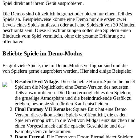
Spiel direkt auf ihrem Gerät ausprobieren.
Die Demos sind oft zeitlich begrenzt oder bieten nur einen Teil des
Spiels an. Beispielsweise könnte eine Demo nur die ersten zwei
Levels eines Spiels umfassen oder auf eine Spielzeit von 30 Minuten
beschränkt sein. Diese Einschränkungen sollen den Spielern einen
Eindruck vom Spiel vermitteln, ohne die gesamte Erfahrung zu
offenbaren.
Beliebte Spiele im Demo-Modus
Es gibt viele Spiele, die im Demo-Modus verfügbar sind und die
von Spielern gerne ausprobiert werden. Hier sind einige Beispiele:
Resident Evil Village
: Diese beliebte Horror-Spielreihe bietet
Spielern die Möglichkeit, eine Demo-Version des neuesten
Teils auszuprobieren. Die Demo ermöglicht es den Spielern,
die gruselige Atmosphäre und die beeindruckende Grafik zu
erleben, bevor sie sich für den Kauf entscheiden.
Final Fantasy VII Remake
: Square Enix hat eine Demo-
Version dieses ikonischen Spiels veröffentlicht, die es den
Spielern ermöglicht, in die Welt von Midgar einzutauchen und
einen Vorgeschmack auf die epische Geschichte und das
Kampfsystem zu bekommen.
Doom Eternal
: Die Demo von Doom Eternal bietet Spielern