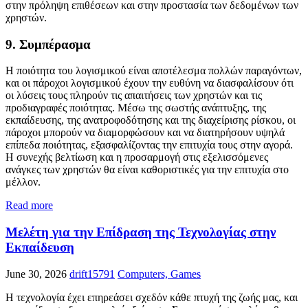
στην πρόληψη επιθέσεων και στην προστασία των δεδομένων των
χρηστών.
9. Συμπέρασμα
Η ποιότητα του λογισμικού είναι αποτέλεσμα πολλών παραγόντων,
και οι πάροχοι λογισμικού έχουν την ευθύνη να διασφαλίσουν ότι
οι λύσεις τους πληρούν τις απαιτήσεις των χρηστών και τις
προδιαγραφές ποιότητας. Μέσω της σωστής ανάπτυξης, της
εκπαίδευσης, της ανατροφοδότησης και της διαχείρισης ρίσκου, οι
πάροχοι μπορούν να διαμορφώσουν και να διατηρήσουν υψηλά
επίπεδα ποιότητας, εξασφαλίζοντας την επιτυχία τους στην αγορά.
Η συνεχής βελτίωση και η προσαρμογή στις εξελισσόμενες
ανάγκες των χρηστών θα είναι καθοριστικές για την επιτυχία στο
μέλλον.
Read more
Μελέτη για την Επίδραση της Τεχνολογίας στην
Εκπαίδευση
June 30, 2026
drift15791
Computers, Games
Η τεχνολογία έχει επηρεάσει σχεδόν κάθε πτυχή της ζωής μας, και