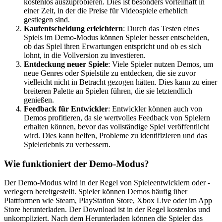
kostenlos auszuprobieren. Dies ist besonders vorteilhaft in
einer Zeit, in der die Preise für Videospiele erheblich
gestiegen sind.
Kaufentscheidung erleichtern
: Durch das Testen eines
Spiels im Demo-Modus können Spieler besser entscheiden,
ob das Spiel ihren Erwartungen entspricht und ob es sich
lohnt, in die Vollversion zu investieren.
Entdeckung neuer Spiele
: Viele Spieler nutzen Demos, um
neue Genres oder Spielstile zu entdecken, die sie zuvor
vielleicht nicht in Betracht gezogen hätten. Dies kann zu einer
breiteren Palette an Spielen führen, die sie letztendlich
genießen.
Feedback für Entwickler
: Entwickler können auch von
Demos profitieren, da sie wertvolles Feedback von Spielern
erhalten können, bevor das vollständige Spiel veröffentlicht
wird. Dies kann helfen, Probleme zu identifizieren und das
Spielerlebnis zu verbessern.
Wie funktioniert der Demo-Modus?
Der Demo-Modus wird in der Regel von Spieleentwicklern oder -
verlegern bereitgestellt. Spieler können Demos häufig über
Plattformen wie Steam, PlayStation Store, Xbox Live oder im App
Store herunterladen. Der Download ist in der Regel kostenlos und
unkompliziert. Nach dem Herunterladen können die Spieler das