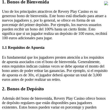
1. Bonos de Bienvenida
Uno de los principales atractivos de Revery Play Casino es su
generoso bono de bienvenida. Este bono está diseñado para atraer a
nuevos jugadores y, por lo general, se ofrece en forma de un
porcentaje del primer depósito. Por ejemplo, los nuevos usuarios
pueden recibir un bono del 100% hasta un cierto límite. Esto
significa que si un jugador realiza un depósito de 100 euros, recibirá
100 euros adicionales para jugar.
1.1 Requisitos de Apuesta
Es fundamental que los jugadores presten atención a los requisitos
de apuesta asociados con el bono de bienvenida. Generalmente,
estos requisitos indican cuántas veces se debe apostar el monto del
bono antes de poder retirar las ganancias. Por ejemplo, si el requisito
de apuesta es de 30x, el jugador deberá apostar un total de 3,000
euros antes de poder realizar un retiro.
2. Bonos de Depósito
Además del bono de bienvenida, Revery Play Casino ofrece bonos
de depósito regulares que están disponibles para jugadores
existentes. Estos bonos pueden variar en porcentaje y pueden