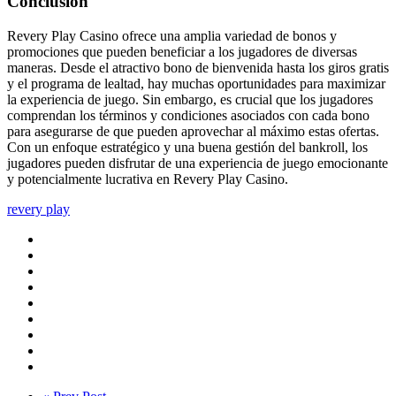
Conclusión
Revery Play Casino ofrece una amplia variedad de bonos y
promociones que pueden beneficiar a los jugadores de diversas
maneras. Desde el atractivo bono de bienvenida hasta los giros gratis
y el programa de lealtad, hay muchas oportunidades para maximizar
la experiencia de juego. Sin embargo, es crucial que los jugadores
comprendan los términos y condiciones asociados con cada bono
para asegurarse de que pueden aprovechar al máximo estas ofertas.
Con un enfoque estratégico y una buena gestión del bankroll, los
jugadores pueden disfrutar de una experiencia de juego emocionante
y potencialmente lucrativa en Revery Play Casino.
revery play