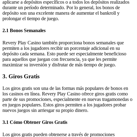
aplicarse a depósitos específicos o a todos los depósitos realizados
durante un período determinado. Por lo general, los bonos de
depósito son una excelente manera de aumentar el bankroll y
prolongar el tiempo de juego.
2.1 Bonos Semanales
Revery Play Casino también proporciona bonos semanales que
permiten a los jugadores recibir un porcentaje adicional en su
depósito cada semana. Esto puede ser especialmente beneficioso
para aquellos que juegan con frecuencia, ya que les permite
maximizar su inversión y disfrutar de más tiempo de juego.
3. Giros Gratis
Los giros gratis son una de las formas más populares de bonos en
los casinos en línea. Revery Play Casino ofrece giros gratis como
parte de sus promociones, especialmente en nuevas tragamonedas o
en juegos populares. Estos giros permiten a los jugadores probar
nuevos juegos sin arriesgar su propio dinero.
3.1 Cómo Obtener Giros Gratis
Los giros gratis pueden obtenerse a través de promociones