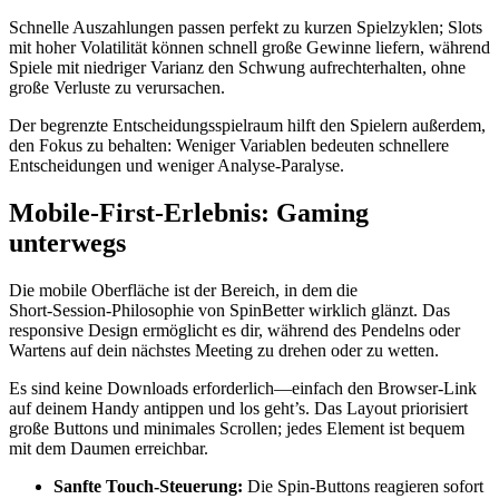
Schnelle Auszahlungen passen perfekt zu kurzen Spielzyklen; Slots
mit hoher Volatilität können schnell große Gewinne liefern, während
Spiele mit niedriger Varianz den Schwung aufrechterhalten, ohne
große Verluste zu verursachen.
Der begrenzte Entscheidungsspielraum hilft den Spielern außerdem,
den Fokus zu behalten: Weniger Variablen bedeuten schnellere
Entscheidungen und weniger Analyse‑Paralyse.
Mobile‑First-Erlebnis: Gaming
unterwegs
Die mobile Oberfläche ist der Bereich, in dem die
Short‑Session‑Philosophie von SpinBetter wirklich glänzt. Das
responsive Design ermöglicht es dir, während des Pendelns oder
Wartens auf dein nächstes Meeting zu drehen oder zu wetten.
Es sind keine Downloads erforderlich—einfach den Browser-Link
auf deinem Handy antippen und los geht’s. Das Layout priorisiert
große Buttons und minimales Scrollen; jedes Element ist bequem
mit dem Daumen erreichbar.
Sanfte Touch‑Steuerung:
Die Spin‑Buttons reagieren sofort