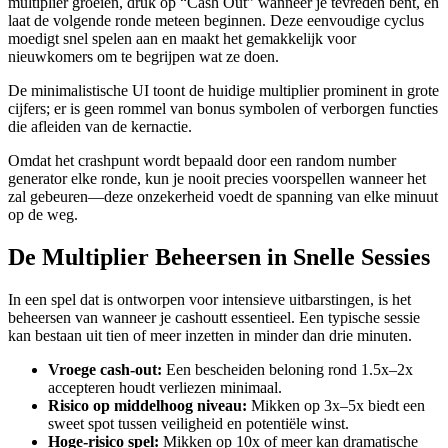
multiplier groeien, druk op “Cash Out” wanneer je tevreden bent, en
laat de volgende ronde meteen beginnen. Deze eenvoudige cyclus
moedigt snel spelen aan en maakt het gemakkelijk voor
nieuwkomers om te begrijpen wat ze doen.
De minimalistische UI toont de huidige multiplier prominent in grote
cijfers; er is geen rommel van bonus symbolen of verborgen functies
die afleiden van de kernactie.
Omdat het crashpunt wordt bepaald door een random number
generator elke ronde, kun je nooit precies voorspellen wanneer het
zal gebeuren—deze onzekerheid voedt de spanning van elke minuut
op de weg.
De Multiplier Beheersen in Snelle Sessies
In een spel dat is ontworpen voor intensieve uitbarstingen, is het
beheersen van wanneer je cashoutt essentieel. Een typische sessie
kan bestaan uit tien of meer inzetten in minder dan drie minuten.
Vroege cash‑out:
Een bescheiden beloning rond 1.5x–2x
accepteren houdt verliezen minimaal.
Risico op middelhoog niveau:
Mikken op 3x–5x biedt een
sweet spot tussen veiligheid en potentiële winst.
Hoge‑risico spel:
Mikken op 10x of meer kan dramatische