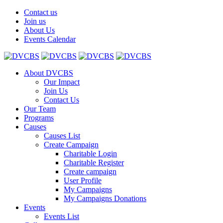
Contact us
Join us
About Us
Events Calendar
About DVCBS
Our Impact
Join Us
Contact Us
Our Team
Programs
Causes
Causes List
Create Campaign
Charitable Login
Charitable Register
Create campaign
User Profile
My Campaigns
My Campaigns Donations
Events
Events List