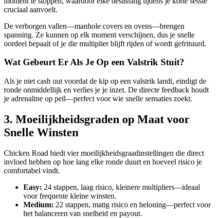
moment te stoppen, waardoor elke beslissing tijdens je korte sessie
cruciaal aanvoelt.
De verborgen vallen—manhole covers en ovens—brengen
spanning. Ze kunnen op elk moment verschijnen, dus je snelle
oordeel bepaalt of je die multiplier blijft rijden of wordt gefrituurd.
Wat Gebeurt Er Als Je Op een Valstrik Stuit?
Als je niet cash out voordat de kip op een valstrik landt, eindigt de
ronde onmiddellijk en verlies je je inzet. De directe feedback houdt
je adrenaline op peil—perfect voor wie snelle sensaties zoekt.
3. Moeilijkheidsgraden op Maat voor
Snelle Winsten
Chicken Road biedt vier moeilijkheidsgraadinstellingen die direct
invloed hebben op hoe lang elke ronde duurt en hoeveel risico je
comfortabel vindt.
Easy:
24 stappen, laag risico, kleinere multipliers—ideaal
voor frequente kleine winsten.
Medium:
22 stappen, matig risico en beloning—perfect voor
het balanceren van snelheid en payout.