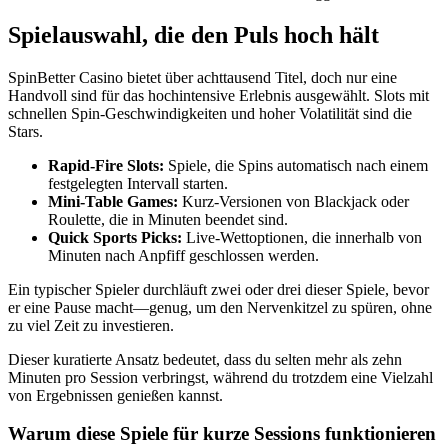
Spielauswahl, die den Puls hoch hält
SpinBetter Casino bietet über achttausend Titel, doch nur eine
Handvoll sind für das hochintensive Erlebnis ausgewählt. Slots mit
schnellen Spin‑Geschwindigkeiten und hoher Volatilität sind die
Stars.
Rapid‑Fire Slots:
Spiele, die Spins automatisch nach einem
festgelegten Intervall starten.
Mini‑Table Games:
Kurz‑Versionen von Blackjack oder
Roulette, die in Minuten beendet sind.
Quick Sports Picks:
Live‑Wettoptionen, die innerhalb von
Minuten nach Anpfiff geschlossen werden.
Ein typischer Spieler durchläuft zwei oder drei dieser Spiele, bevor
er eine Pause macht—genug, um den Nervenkitzel zu spüren, ohne
zu viel Zeit zu investieren.
Dieser kuratierte Ansatz bedeutet, dass du selten mehr als zehn
Minuten pro Session verbringst, während du trotzdem eine Vielzahl
von Ergebnissen genießen kannst.
Warum diese Spiele für kurze Sessions funktionieren