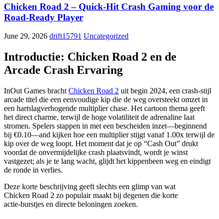
Chicken Road 2 – Quick‑Hit Crash Gaming voor de
Road‑Ready Player
June 29, 2026
drift15791
Uncategorized
Introductie: Chicken Road 2 en de
Arcade Crash Ervaring
InOut Games bracht
Chicken Road 2
uit begin 2024, een crash‑stijl
arcade titel die een eenvoudige kip die de weg oversteekt omzet in
een hartslagverhogende multiplier chase. Het cartoon thema geeft
het direct charme, terwijl de hoge volatiliteit de adrenaline laat
stromen. Spelers stappen in met een bescheiden inzet—beginnend
bij €0.10—and kijken hoe een multiplier stijgt vanaf 1.00x terwijl de
kip over de weg loopt. Het moment dat je op “Cash Out” drukt
voordat de onvermijdelijke crash plaatsvindt, wordt je winst
vastgezet; als je te lang wacht, glijdt het kippenbeen weg en eindigt
de ronde in verlies.
Deze korte beschrijving geeft slechts een glimp van wat
Chicken Road 2 zo populair maakt bij degenen die korte
actie‑burstjes en directe beloningen zoeken.