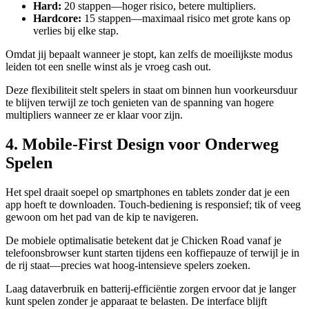
Hard:
20 stappen—hoger risico, betere multipliers.
Hardcore:
15 stappen—maximaal risico met grote kans op
verlies bij elke stap.
Omdat jij bepaalt wanneer je stopt, kan zelfs de moeilijkste modus
leiden tot een snelle winst als je vroeg cash out.
Deze flexibiliteit stelt spelers in staat om binnen hun voorkeursduur
te blijven terwijl ze toch genieten van de spanning van hogere
multipliers wanneer ze er klaar voor zijn.
4. Mobile‑First Design voor Onderweg
Spelen
Het spel draait soepel op smartphones en tablets zonder dat je een
app hoeft te downloaden. Touch‑bediening is responsief; tik of veeg
gewoon om het pad van de kip te navigeren.
De mobiele optimalisatie betekent dat je Chicken Road vanaf je
telefoonsbrowser kunt starten tijdens een koffiepauze of terwijl je in
de rij staat—precies wat hoog‑intensieve spelers zoeken.
Laag dataverbruik en batterij-efficiëntie zorgen ervoor dat je langer
kunt spelen zonder je apparaat te belasten. De interface blijft