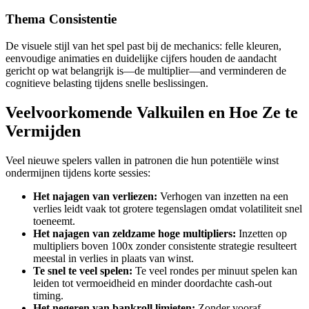
Thema Consistentie
De visuele stijl van het spel past bij de mechanics: felle kleuren,
eenvoudige animaties en duidelijke cijfers houden de aandacht
gericht op wat belangrijk is—de multiplier—and verminderen de
cognitieve belasting tijdens snelle beslissingen.
Veelvoorkomende Valkuilen en Hoe Ze te
Vermijden
Veel nieuwe spelers vallen in patronen die hun potentiële winst
ondermijnen tijdens korte sessies:
Het najagen van verliezen:
Verhogen van inzetten na een
verlies leidt vaak tot grotere tegenslagen omdat volatiliteit snel
toeneemt.
Het najagen van zeldzame hoge multipliers:
Inzetten op
multipliers boven 100x zonder consistente strategie resulteert
meestal in verlies in plaats van winst.
Te snel te veel spelen:
Te veel rondes per minuut spelen kan
leiden tot vermoeidheid en minder doordachte cash‑out
timing.
Het negeren van bankroll limieten:
Zonder vooraf