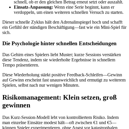
schnell, ob er den gleichen Betrag erneut setzt oder auszahlt.
Einsatz‑Anpassung:
Wenn eine Serie beginnt, kann er
verdoppeln, um einen weiteren schnellen Versuch zu starten.
Dieser schnelle Zyklus hält den Adrenalinspiegel hoch und schafft
ein Gefühl der ständigen Beschäftigung—fast wie ein Mini‑Spiel für
sich.
Die Psychologie hinter schnellen Entscheidungen
Das Gehirn eines Spielers liebt Muster; kurze Sessions verstärken
diese Tendenz, indem sie wiederholte Ergebnisse in schnellem
Tempo präsentieren.
Diese Wiederholung stärkt positive Feedback‑Schleifen—Gewinn
auf Gewinn erscheint fast unausweichlich und ermutigt zu weiterem
Spielen, selbst nach nur wenigen Minuten.
Risikomanagement: Klein setzen, groß
gewinnen
Das Kurz‑Session‑Modell lebt von kontrolliertem Risiko. Indem
man einzelne Einsätze modest hält—oft zwischen €1 und €5—
können Spieler experimentieren, ohne Angst vor katastrophalen