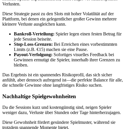
Verlusten.
Diese Strategie passt zu den Slots mit hoher Volatilität auf der
Plattform, bei denen ein gelegentlicher großer Gewinn mehrere
kleinere Verluste ausgleichen kann.
Bankroll‑Verteilung:
Spieler legen einen festen Betrag für
jede Session beiseite.
Stop‑Loss‑Grenzen:
Bei Erreichen eines vorbestimmten
Limits (z.B. €15) machen sie eine Pause.
Payout‑Verfolgung:
Sofortiges visuelles Feedback bei
Gewinnen ermutigt die Spieler, innerhalb ihrer Grenzen zu
bleiben.
Das Ergebnis ist ein spannendes Risikoprofil, das sich sicher
anfühlt, aber dennoch aufregend ist—die perfekte Balance für alle,
die schnelle Gewinne ohne langfristiges Risiko suchen.
Nachhaltige Spielgewohnheiten
Da die Sessions kurz und kostengünstig sind, neigen Spieler
weniger dazu, Verluste über Stunden oder Tage hinterherzujagen.
Diese Gewohnheit fördert gesündere Spielmuster, während sie
trotzdem spannende Momente bietet.