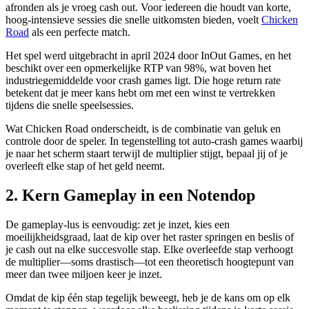
afronden als je vroeg cash out. Voor iedereen die houdt van korte,
hoog‑intensieve sessies die snelle uitkomsten bieden, voelt
Chicken
Road
als een perfecte match.
Het spel werd uitgebracht in april 2024 door InOut Games, en het
beschikt over een opmerkelijke RTP van 98%, wat boven het
industriegemiddelde voor crash games ligt. Die hoge return rate
betekent dat je meer kans hebt om met een winst te vertrekken
tijdens die snelle speelsessies.
Wat Chicken Road onderscheidt, is de combinatie van geluk en
controle door de speler. In tegenstelling tot auto‑crash games waarbij
je naar het scherm staart terwijl de multiplier stijgt, bepaal jij of je
overleeft elke stap of het geld neemt.
2. Kern Gameplay in een Notendop
De gameplay‑lus is eenvoudig: zet je inzet, kies een
moeilijkheidsgraad, laat de kip over het raster springen en beslis of
je cash out na elke succesvolle stap. Elke overleefde stap verhoogt
de multiplier—soms drastisch—tot een theoretisch hoogtepunt van
meer dan twee miljoen keer je inzet.
Omdat de kip één stap tegelijk beweegt, heb je de kans om op elk