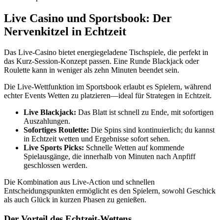
Live Casino und Sportsbook: Der
Nervenkitzel in Echtzeit
Das Live‑Casino bietet energiegeladene Tischspiele, die perfekt in
das Kurz‑Session‑Konzept passen. Eine Runde Blackjack oder
Roulette kann in weniger als zehn Minuten beendet sein.
Die Live‑Wettfunktion im Sportsbook erlaubt es Spielern, während
echter Events Wetten zu platzieren—ideal für Strategen in Echtzeit.
Live Blackjack:
Das Blatt ist schnell zu Ende, mit sofortigen
Auszahlungen.
Sofortiges Roulette:
Die Spins sind kontinuierlich; du kannst
in Echtzeit wetten und Ergebnisse sofort sehen.
Live Sports Picks:
Schnelle Wetten auf kommende
Spielausgänge, die innerhalb von Minuten nach Anpfiff
geschlossen werden.
Die Kombination aus Live‑Action und schnellen
Entscheidungspunkten ermöglicht es den Spielern, sowohl Geschick
als auch Glück in kurzen Phasen zu genießen.
Der Vorteil des Echtzeit‑Wettens