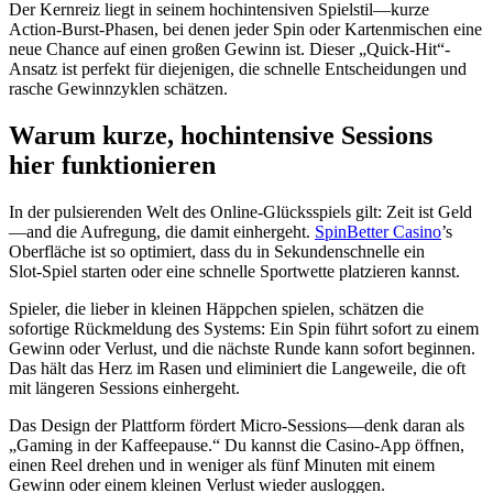
Der Kernreiz liegt in seinem hochintensiven Spielstil—kurze
Action‑Burst‑Phasen, bei denen jeder Spin oder Kartenmischen eine
neue Chance auf einen großen Gewinn ist. Dieser „Quick‑Hit“-
Ansatz ist perfekt für diejenigen, die schnelle Entscheidungen und
rasche Gewinnzyklen schätzen.
Warum kurze, hochintensive Sessions
hier funktionieren
In der pulsierenden Welt des Online‑Glücksspiels gilt: Zeit ist Geld
—and die Aufregung, die damit einhergeht.
SpinBetter Casino
’s
Oberfläche ist so optimiert, dass du in Sekundenschnelle ein
Slot‑Spiel starten oder eine schnelle Sportwette platzieren kannst.
Spieler, die lieber in kleinen Häppchen spielen, schätzen die
sofortige Rückmeldung des Systems: Ein Spin führt sofort zu einem
Gewinn oder Verlust, und die nächste Runde kann sofort beginnen.
Das hält das Herz im Rasen und eliminiert die Langeweile, die oft
mit längeren Sessions einhergeht.
Das Design der Plattform fördert Micro‑Sessions—denk daran als
„Gaming in der Kaffeepause.“ Du kannst die Casino‑App öffnen,
einen Reel drehen und in weniger als fünf Minuten mit einem
Gewinn oder einem kleinen Verlust wieder ausloggen.