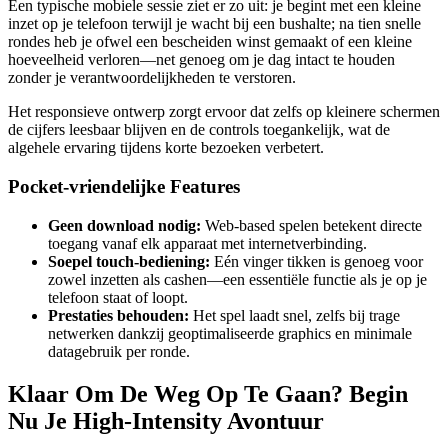
Een typische mobiele sessie ziet er zo uit: je begint met een kleine
inzet op je telefoon terwijl je wacht bij een bushalte; na tien snelle
rondes heb je ofwel een bescheiden winst gemaakt of een kleine
hoeveelheid verloren—net genoeg om je dag intact te houden
zonder je verantwoordelijkheden te verstoren.
Het responsieve ontwerp zorgt ervoor dat zelfs op kleinere schermen
de cijfers leesbaar blijven en de controls toegankelijk, wat de
algehele ervaring tijdens korte bezoeken verbetert.
Pocket‑vriendelijke Features
Geen download nodig:
Web‑based spelen betekent directe
toegang vanaf elk apparaat met internetverbinding.
Soepel touch‑bediening:
Eén vinger tikken is genoeg voor
zowel inzetten als cashen—een essentiële functie als je op je
telefoon staat of loopt.
Prestaties behouden:
Het spel laadt snel, zelfs bij trage
netwerken dankzij geoptimaliseerde graphics en minimale
datagebruik per ronde.
Klaar Om De Weg Op Te Gaan? Begin
Nu Je High‑Intensity Avontuur