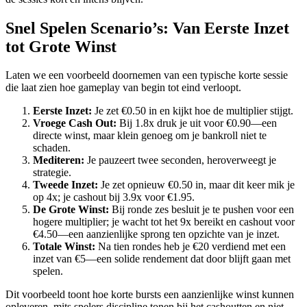
Snel Spelen Scenario’s: Van Eerste Inzet
tot Grote Winst
Laten we een voorbeeld doornemen van een typische korte sessie
die laat zien hoe gameplay van begin tot eind verloopt.
Eerste Inzet:
Je zet €0.50 in en kijkt hoe de multiplier stijgt.
Vroege Cash Out:
Bij 1.8x druk je uit voor €0.90—een
directe winst, maar klein genoeg om je bankroll niet te
schaden.
Mediteren:
Je pauzeert twee seconden, heroverweegt je
strategie.
Tweede Inzet:
Je zet opnieuw €0.50 in, maar dit keer mik je
op 4x; je cashout bij 3.9x voor €1.95.
De Grote Winst:
Bij ronde zes besluit je te pushen voor een
hogere multiplier; je wacht tot het 9x bereikt en cashout voor
€4.50—een aanzienlijke sprong ten opzichte van je inzet.
Totale Winst:
Na tien rondes heb je €20 verdiend met een
inzet van €5—een solide rendement dat door blijft gaan met
spelen.
Dit voorbeeld toont hoe korte bursts een aanzienlijke winst kunnen
opleveren, mits spelers discipline tonen bij het cashoutten en niet