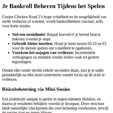
Je Bankroll Beheren Tijdens het Spelen
Gezien Chicken Road 2’s hoge volatiliteit en de mogelijkheid van
snelle verliezen of winsten, wordt bankrollbeheer cruciaal, zelfs
voor korte sessies.
Stel een sessielimiet:
Bepaal hoeveel € je bereid bent te
riskeren voordat je stopt.
Gebruik kleine inzetten:
Houd je inzet tussen €0.10 en €5
voor de meeste spelers om volatiliteit te egaliseren.
Voorkom het najagen van verliezen:
Incrementele
verhogingen na mislukte rondes leiden vaak tot grotere
tegenslagen.
Omdat elke ronde slechts enkele seconden duurt, kun je je saldo
gemakkelijk na elke inzet controleren zonder focus op de actie te
verliezen.
Risicobeheersing via Mini‑Sessies
Een praktische aanpak is spelen in negen‑minuten blokken, en
daarna je resultaten bekijken voordat je doorgaat. Deze structuur
biedt natuurlijke checkpoints die over‑belasting voorkomen, terwijl
de sessies kort en intens blijven.