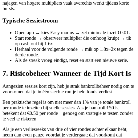
najagen van hogere multipliers vaak averechts werkt tijdens korte
bursts.
Typische Sessiestroom
Open app → kies Easy modus → zet minimale inzet €0.01.
Start ronde → observeer multiplier die omhoog kruipt → tik
op cash out bij 1.6x.
Herhaal voor de volgende ronde → mik op 1.8x–2x tegen de
derde ronde.
Als de streak vroeg eindigt, reset en start een nieuwe serie.
7. Risicobeheer Wanneer de Tijd Kort Is
Aangezien sessies kort zijn, heb je strak bankrollbeheer nodig om te
voorkomen dat je in één slechte run je hele fonds verliest.
Een praktische regel is om niet meer dan 1% van je totale bankroll
per ronde te inzetten bij snelle sessies. Als je bankroll €50 is,
betekent dat €0.50 per ronde—genoeg om strategie te testen zonder
te veel te riskeren.
Als je een verliesreeks van drie of vier rondes achter elkaar hebt,
neem dan even pauze voordat je verdergaat; dat voorkomt dat