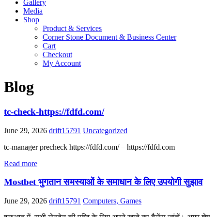
Gallery
Media
Shop
Product & Services
Corner Stone Document & Business Center
Cart
Checkout
My Account
Blog
tc-check-https://fdfd.com/
June 29, 2026
drift15791
Uncategorized
tc-manager precheck https://fdfd.com/ – https://fdfd.com
Read more
Mostbet भुगतान समस्याओं के समाधान के लिए उपयोगी सुझाव
June 29, 2026
drift15791
Computers, Games