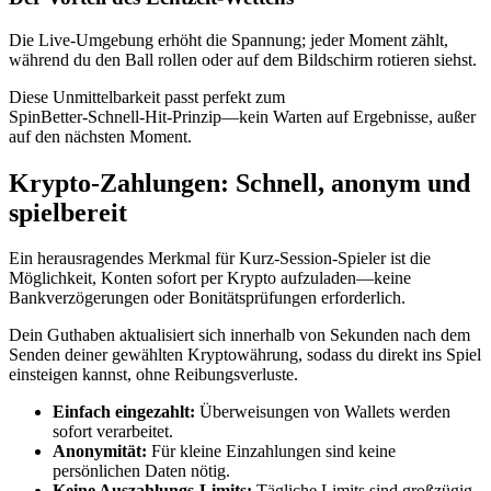
Die Live‑Umgebung erhöht die Spannung; jeder Moment zählt,
während du den Ball rollen oder auf dem Bildschirm rotieren siehst.
Diese Unmittelbarkeit passt perfekt zum
SpinBetter‑Schnell‑Hit‑Prinzip—kein Warten auf Ergebnisse, außer
auf den nächsten Moment.
Krypto‑Zahlungen: Schnell, anonym und
spielbereit
Ein herausragendes Merkmal für Kurz‑Session‑Spieler ist die
Möglichkeit, Konten sofort per Krypto aufzuladen—keine
Bankverzögerungen oder Bonitätsprüfungen erforderlich.
Dein Guthaben aktualisiert sich innerhalb von Sekunden nach dem
Senden deiner gewählten Kryptowährung, sodass du direkt ins Spiel
einsteigen kannst, ohne Reibungsverluste.
Einfach eingezahlt:
Überweisungen von Wallets werden
sofort verarbeitet.
Anonymität:
Für kleine Einzahlungen sind keine
persönlichen Daten nötig.
Keine Auszahlungs‑Limits:
Tägliche Limits sind großzügig,