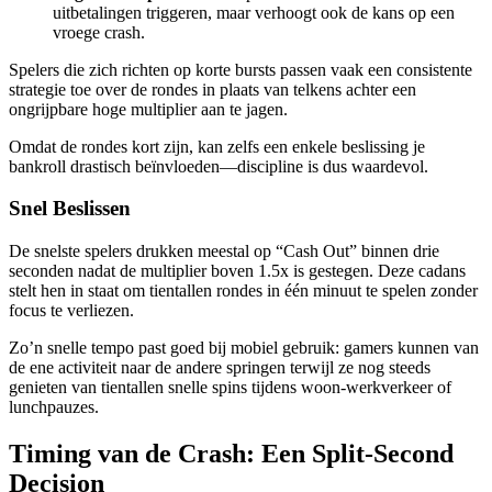
uitbetalingen triggeren, maar verhoogt ook de kans op een
vroege crash.
Spelers die zich richten op korte bursts passen vaak een consistente
strategie toe over de rondes in plaats van telkens achter een
ongrijpbare hoge multiplier aan te jagen.
Omdat de rondes kort zijn, kan zelfs een enkele beslissing je
bankroll drastisch beïnvloeden—discipline is dus waardevol.
Snel Beslissen
De snelste spelers drukken meestal op “Cash Out” binnen drie
seconden nadat de multiplier boven 1.5x is gestegen. Deze cadans
stelt hen in staat om tientallen rondes in één minuut te spelen zonder
focus te verliezen.
Zo’n snelle tempo past goed bij mobiel gebruik: gamers kunnen van
de ene activiteit naar de andere springen terwijl ze nog steeds
genieten van tientallen snelle spins tijdens woon-werkverkeer of
lunchpauzes.
Timing van de Crash: Een Split‑Second
Decision