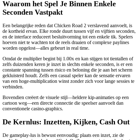
Waarom het Spel Je Binnen Enkele
Seconden Vastpakt
Een belangrijke reden dat Chicken Road 2 verslavend aanvoelt, is
de kortheid ervan. Elke ronde duurt tussen vijf en vijftien seconden,
en de interface reduceert besluitvorming tot een enkele tik. Spelers
hoeven niet te wachten tot de reels draaien of complexe paylines
worden opgelost—alles gebeurt in real time.
Omdat de multiplier begint bij 1.00x en kan stijgen tot tientallen of
zelfs duizenden keren je inzet in slechts enkele seconden, is er een
constante spanning tussen risico en beloning die je aan het scherm
gekluisterd houdt. Zelfs een casual speler kan de sensatie ervaren
van een hoge‑multiplication winst zonder zich voor lange sessies te
verbinden.
Bovendien creëert de visuele stijl—heldere kip‑animaties op een
cartoon weg—een directe connectie die speelser aanvoelt dan
conventionele casino‑graphics.
De Kernlus: Inzetten, Kijken, Cash Out
De gameplay‑lus is bewust eenvoudig: plaats een inzet, zie de