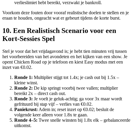
verlieslimiet hebt bereikt, verzwakt je bankroll.
Voorkom deze fouten door vooraf realistische doelen te stellen en je
eraan te houden, ongeacht wat er gebeurt tijdens de korte burst.
10. Een Realistisch Scenario voor een
Kort‑Sessies Spel
Stel je voor dat het vrijdagavond is; je hebt tien minuten vrij tussen
het voorbereiden van het avondeten en het kijken van een show. Je
opent Chicken Road op je telefoon en kiest Easy modus met een
inzet van €0.02.
Ronde 1:
Multiplier stijgt tot 1.4x; je cash out bij 1.5x –
kleine winst.
Ronde 2:
De kip springt voorbij twee vallen; multiplier
bereikt 2x – direct cash out.
Ronde 3:
Je voelt je geluk‑achtig; ga voor 3x maar wordt
gefrituurd bij stap vijf – verlies van €0.02.
Paniekrust:
Adem in; reset inzet op €0.02; besluit de
volgende keer alleen voor 1.8x te gaan.
Ronde 4–5:
Twee snelle winsten bij 1.8x elk – gebalanceerde
uitkomst.