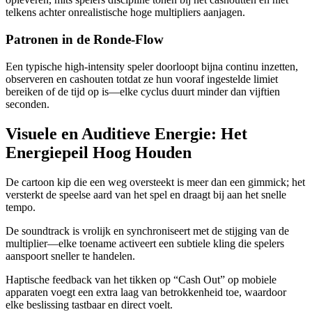
telkens achter onrealistische hoge multipliers aanjagen.
Patronen in de Ronde‑Flow
Een typische high‑intensity speler doorloopt bijna continu inzetten,
observeren en cashouten totdat ze hun vooraf ingestelde limiet
bereiken of de tijd op is—elke cyclus duurt minder dan vijftien
seconden.
Visuele en Auditieve Energie: Het
Energiepeil Hoog Houden
De cartoon kip die een weg oversteekt is meer dan een gimmick; het
versterkt de speelse aard van het spel en draagt bij aan het snelle
tempo.
De soundtrack is vrolijk en synchroniseert met de stijging van de
multiplier—elke toename activeert een subtiele kling die spelers
aanspoort sneller te handelen.
Haptische feedback van het tikken op “Cash Out” op mobiele
apparaten voegt een extra laag van betrokkenheid toe, waardoor
elke beslissing tastbaar en direct voelt.