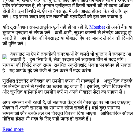
शुरुआत में, सभी लेनदेन की पुष्टि के लिए अपने खाते का बैलेंस जांचें। अगर शेष
राशि संतोषजनक है, तो भुगतान प्रक्रिया में किसी गलती की संभावना अधिक
होती है। इस स्थिति में, ऐप या वेबसाइट में लॉग आउट होकर फिर से लॉग इन
करें। यह सरल कदम कई बार तकनीकी गड़बड़ियों को हल कर सकता है।
यदि ट्रांजैक्शन सफलतापूर्वक पूर्ण नहीं हो पा रही है,
Mostbet
तो अपने बैंक या
भुगतान प्रदाता से संपर्क करें। कभी-कभी, सुरक्षा कारणों से लेनदेय अवरुद्ध हो
सकते हैं। अपनी बैंक की वेबसाइट या मोबाइल ऐप पर जाकर लेनदेन की स्थिति
की पुष्टि करें।
वेबसाइट या ऐप में तकनीकी समस्याओं के चलते भी भुगतान में रुकावट आ
सकती है। इस स्थिति में, सेवा प्रदाता की सहायता टीम से मदद मांगें।
समस्या की रिपोर्ट करते समय, संबंधित स्क्रीनशॉट भेजना फायदेमंद हो सकता
है। यह आपके मुद्दे को तेजी से हल करने में मदद करेगा।
सुरक्षित इंटरनैट कनेक्शन का उपयोग करना भी महत्वपूर्ण है। असुरक्षित नेटवर्क
पर लेनदेन करने से फ्रॉड का खतरा बढ़ जाता है। इसलिए, हमेशा विश्वसनीय
और सुरक्षित वाईफाई का उपयोग करें या अपने मोबाइल डेटा का सहारा लें।
अगर समस्या बनी रहती है, तो सहायता केंद्र की वेबसाइट पर जा कर एफएक्यू
सेक्शन में अपनी समस्या का समाधान खोज सकते हैं। वहां कुछ सामान्य
समस्याओं और उनके हल का विस्तृत विवरण दिया जाएगा। आधिकारिक सोशल
मीडिया हैंडल भी मदद के लिए सही जगह हो सकते हैं।
Read more