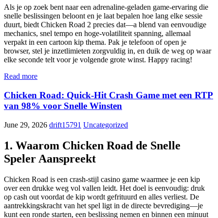
Als je op zoek bent naar een adrenaline‑geladen game-ervaring die
snelle beslissingen beloont en je laat bepalen hoe lang elke sessie
duurt, biedt Chicken Road 2 precies dat—a blend van eenvoudige
mechanics, snel tempo en hoge‑volatiliteit spanning, allemaal
verpakt in een cartoon kip thema. Pak je telefoon of open je
browser, stel je inzetlimieten zorgvuldig in, en duik de weg op waar
elke seconde telt voor je volgende grote winst. Happy racing!
Read more
Chicken Road: Quick‑Hit Crash Game met een RTP
van 98% voor Snelle Winsten
June 29, 2026
drift15791
Uncategorized
1. Waarom Chicken Road de Snelle
Speler Aanspreekt
Chicken Road is een crash‑stijl casino game waarmee je een kip
over een drukke weg vol vallen leidt. Het doel is eenvoudig: druk
op cash out voordat de kip wordt gefrituurd en alles verliest. De
aantrekkingskracht van het spel ligt in de directe bevrediging—je
kunt een ronde starten, een beslissing nemen en binnen een minuut