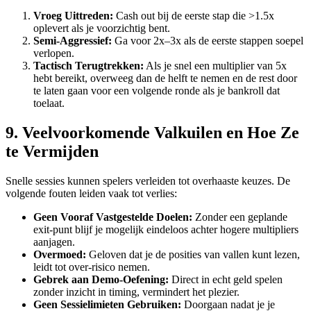
Vroeg Uittreden:
Cash out bij de eerste stap die >1.5x
oplevert als je voorzichtig bent.
Semi‑Aggressief:
Ga voor 2x–3x als de eerste stappen soepel
verlopen.
Tactisch Terugtrekken:
Als je snel een multiplier van 5x
hebt bereikt, overweeg dan de helft te nemen en de rest door
te laten gaan voor een volgende ronde als je bankroll dat
toelaat.
9. Veelvoorkomende Valkuilen en Hoe Ze
te Vermijden
Snelle sessies kunnen spelers verleiden tot overhaaste keuzes. De
volgende fouten leiden vaak tot verlies:
Geen Vooraf Vastgestelde Doelen:
Zonder een geplande
exit‑punt blijf je mogelijk eindeloos achter hogere multipliers
aanjagen.
Overmoed:
Geloven dat je de posities van vallen kunt lezen,
leidt tot over‑risico nemen.
Gebrek aan Demo‑Oefening:
Direct in echt geld spelen
zonder inzicht in timing, vermindert het plezier.
Geen Sessielimieten Gebruiken:
Doorgaan nadat je je