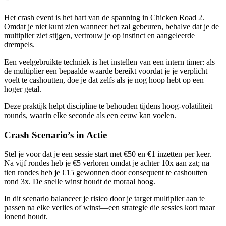
Het crash event is het hart van de spanning in Chicken Road 2.
Omdat je niet kunt zien wanneer het zal gebeuren, behalve dat je de
multiplier ziet stijgen, vertrouw je op instinct en aangeleerde
drempels.
Een veelgebruikte techniek is het instellen van een intern timer: als
de multiplier een bepaalde waarde bereikt voordat je je verplicht
voelt te cashoutten, doe je dat zelfs als je nog hoop hebt op een
hoger getal.
Deze praktijk helpt discipline te behouden tijdens hoog‑volatiliteit
rounds, waarin elke seconde als een eeuw kan voelen.
Crash Scenario’s in Actie
Stel je voor dat je een sessie start met €50 en €1 inzetten per keer.
Na vijf rondes heb je €5 verloren omdat je achter 10x aan zat; na
tien rondes heb je €15 gewonnen door consequent te cashoutten
rond 3x. De snelle winst houdt de moraal hoog.
In dit scenario balanceer je risico door je target multiplier aan te
passen na elke verlies of winst—een strategie die sessies kort maar
lonend houdt.