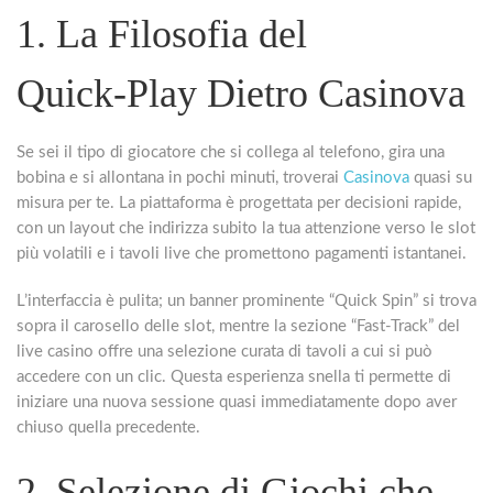
1. La Filosofia del
Quick‑Play Dietro Casinova
Se sei il tipo di giocatore che si collega al telefono, gira una
bobina e si allontana in pochi minuti, troverai
Casinova
quasi su
misura per te. La piattaforma è progettata per decisioni rapide,
con un layout che indirizza subito la tua attenzione verso le slot
più volatili e i tavoli live che promettono pagamenti istantanei.
L’interfaccia è pulita; un banner prominente “Quick Spin” si trova
sopra il carosello delle slot, mentre la sezione “Fast‑Track” del
live casino offre una selezione curata di tavoli a cui si può
accedere con un clic. Questa esperienza snella ti permette di
iniziare una nuova sessione quasi immediatamente dopo aver
chiuso quella precedente.
2. Selezione di Giochi che