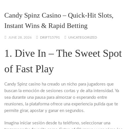
Candy Spinz Casino – Quick‑Hit Slots,
Instant Wins & Rapid Betting
JUNE 28, 2026
DRIFT15791
UNCATEGORIZED
1. Dive In – The Sweet Spot
of Fast Play
Candy Spinz casino ha creado un nicho para jugadores que
buscan la emoción de sesiones cortas y de alta intensidad. Ya
sea durante una pausa para almorzar o esperando entre
reuniones, la plataforma ofrece una experiencia pulida que te
permite girar, apostar y ganar en segundos.
Imagina iniciar sesión desde tu teléfono, seleccionar una