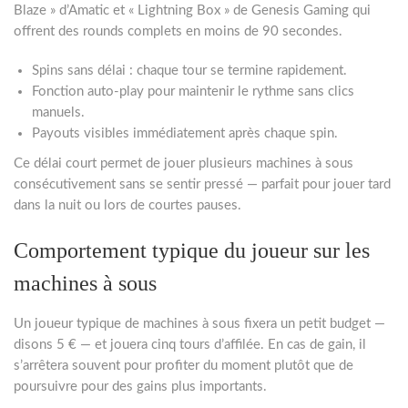
Blaze » d’Amatic et « Lightning Box » de Genesis Gaming qui
offrent des rounds complets en moins de 90 secondes.
Spins sans délai : chaque tour se termine rapidement.
Fonction auto‑play pour maintenir le rythme sans clics
manuels.
Payouts visibles immédiatement après chaque spin.
Ce délai court permet de jouer plusieurs machines à sous
consécutivement sans se sentir pressé — parfait pour jouer tard
dans la nuit ou lors de courtes pauses.
Comportement typique du joueur sur les
machines à sous
Un joueur typique de machines à sous fixera un petit budget —
disons 5 € — et jouera cinq tours d’affilée. En cas de gain, il
s’arrêtera souvent pour profiter du moment plutôt que de
poursuivre pour des gains plus importants.