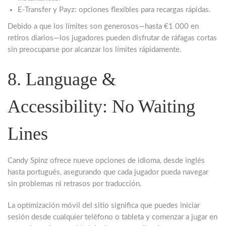
E‑Transfer y Payz: opciones flexibles para recargas rápidas.
Debido a que los límites son generosos—hasta €1 000 en
retiros diarios—los jugadores pueden disfrutar de ráfagas cortas
sin preocuparse por alcanzar los límites rápidamente.
8. Language &
Accessibility: No Waiting
Lines
Candy Spinz ofrece nueve opciones de idioma, desde inglés
hasta portugués, asegurando que cada jugador pueda navegar
sin problemas ni retrasos por traducción.
La optimización móvil del sitio significa que puedes iniciar
sesión desde cualquier teléfono o tableta y comenzar a jugar en