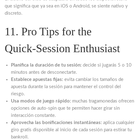
que significa que ya sea en iOS o Android, se siente nativo y
discreto.
11. Pro Tips for the
Quick‑Session Enthusiast
Planifica la duración de tu sesión:
decide si jugarás 5 o 10
minutos antes de desconectarte.
Establece apuestas fijas:
evita cambiar los tamaños de
apuesta durante la sesión para mantener el control del
riesgo.
Usa modos de juego rápido:
muchas tragamonedas ofrecen
opciones de auto‑spin que te permiten hacer girar sin
interacción constante.
Aprovecha las bonificaciones instantáneas:
aplica cualquier
giro gratis disponible al inicio de cada sesión para estirar tu
bankroll.