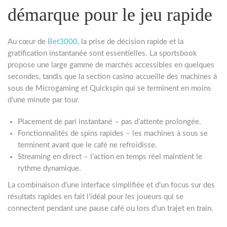
démarque pour le jeu rapide
Au cœur de
Bet3000
, la prise de décision rapide et la
gratification instantanée sont essentielles. La sportsbook
propose une large gamme de marchés accessibles en quelques
secondes, tandis que la section casino accueille des machines à
sous de Microgaming et Quickspin qui se terminent en moins
d’une minute par tour.
Placement de pari instantané – pas d’attente prolongée.
Fonctionnalités de spins rapides – les machines à sous se
terminent avant que le café ne refroidisse.
Streaming en direct – l’action en temps réel maintient le
rythme dynamique.
La combinaison d’une interface simplifiée et d’un focus sur des
résultats rapides en fait l’idéal pour les joueurs qui se
connectent pendant une pause café ou lors d’un trajet en train.