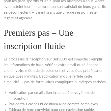
pour les paris sportifs et 15 € pour les machines à sous. Après
avoir atteint leur limite ou se sentant satisfait de leurs gains, ils
se déconnectent — garantissant que chaque session reste
légère et agréable.
Premiers pas – Une
inscription fluide
Le processus d’inscription sur Bet3000 est simplifié : remplir
les informations de base, vérifier votre email ou téléphone,
choisir votre méthode de paiement, et vous êtes prêt à parier
en quelques minutes. L’application mobile reflète cette
simplicité — pas de formulaires compliqués ni d’étapes cachées.
Vérification par email : lien instantané envoyé lors de
l’inscription.
Pas de frais cachés ni de niveaux de compte complexes.
Tableau de bord convivial pour une navigation rapide.