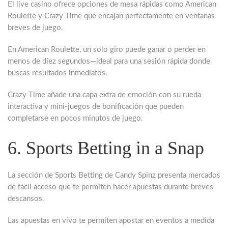
El live casino ofrece opciones de mesa rápidas como American
Roulette y Crazy Time que encajan perfectamente en ventanas
breves de juego.
En American Roulette, un solo giro puede ganar o perder en
menos de diez segundos—ideal para una sesión rápida donde
buscas resultados inmediatos.
Crazy Time añade una capa extra de emoción con su rueda
interactiva y mini‑juegos de bonificación que pueden
completarse en pocos minutos de juego.
6. Sports Betting in a Snap
La sección de Sports Betting de Candy Spinz presenta mercados
de fácil acceso que te permiten hacer apuestas durante breves
descansos.
Las apuestas en vivo te permiten apostar en eventos a medida