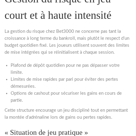
court et à haute intensité
La gestion du risque chez Bet3000 ne concerne pas tant la
croissance à long terme du bankroll, mais plutôt le respect d’un
budget quotidien fixé. Les joueurs utilisent souvent des limites
de mise intégrées qui se réinitialisent à chaque session.
Plafond de dépôt quotidien pour ne pas dépasser votre
limite.
Limites de mise rapides par pari pour éviter des pertes
démesurées.
Options de cashout pour sécuriser les gains en cours de
partie.
Cette structure encourage un jeu discipliné tout en permettant
la montée d’adrénaline lors de gains ou pertes rapides.
« Situation de jeu pratique »