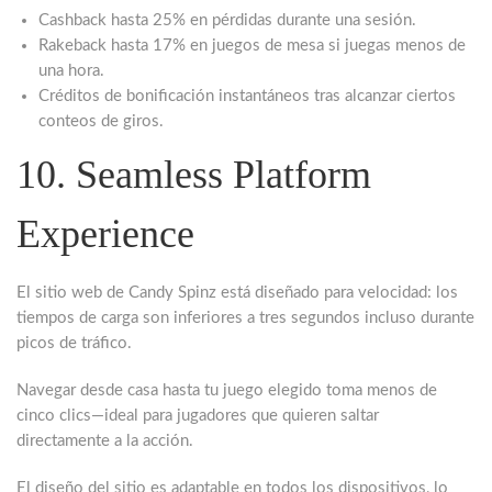
Cashback hasta 25% en pérdidas durante una sesión.
Rakeback hasta 17% en juegos de mesa si juegas menos de
una hora.
Créditos de bonificación instantáneos tras alcanzar ciertos
conteos de giros.
10. Seamless Platform
Experience
El sitio web de Candy Spinz está diseñado para velocidad: los
tiempos de carga son inferiores a tres segundos incluso durante
picos de tráfico.
Navegar desde casa hasta tu juego elegido toma menos de
cinco clics—ideal para jugadores que quieren saltar
directamente a la acción.
El diseño del sitio es adaptable en todos los dispositivos, lo