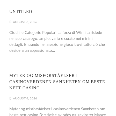
UNTITLED
AUGUST 6, 2026
Giochi e Categorie Popolari La forza di Winnita risiede
nel suo catalogo: ampio, vario e curato nei minimi
dettagli. Entrando nella sezione gioco trovi tutto ciò che
desidera un appassionato…
MYTER OG MISFORSTÅELSER I
CASINOVERDENEN SANNHETEN OM BESTE
NETT CASINO
AUGUST 4, 2026
Myter og misforståelser i casinoverdenen Sannheten om
beste nett casino Forståelse av odds og gevinster Mange